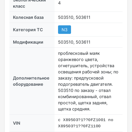
4
класс
Колесная база
503510, 503611
Категория ТС
N3
Модификации
503510, 503611
проблесковый маяк
оранжевого цвета,
огнетушитель, устройства
освещения рабочей зоны; по
Дополнительное
заказу: предпусковой
оборудование
подогреватель двигателя.
503510 по заказу - отвал
комбинированный, отвал
простой, щетка задняя,
щетка средняя.
с X89503?1??0FZ1001 по
VIN
X89503?1??0FZ1100