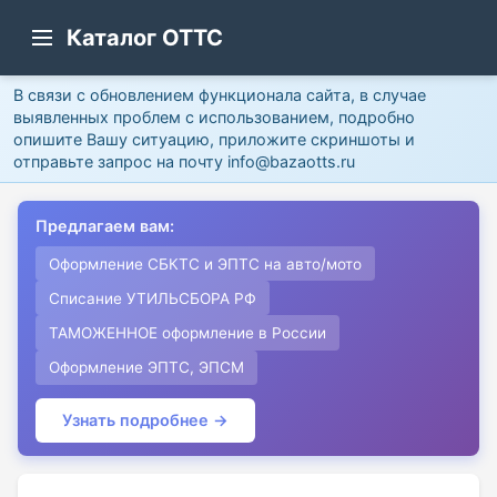
Каталог ОТТС
В связи с обновлением функционала сайта, в случае
выявленных проблем с использованием, подробно
опишите Вашу ситуацию, приложите скриншоты и
отправьте запрос на почту info@bazaotts.ru
Предлагаем вам:
Оформление СБКТС и ЭПТС на авто/мото
Списание УТИЛЬСБОРА РФ
ТАМОЖЕННОЕ оформление в России
Оформление ЭПТС, ЭПСМ
Узнать подробнее →