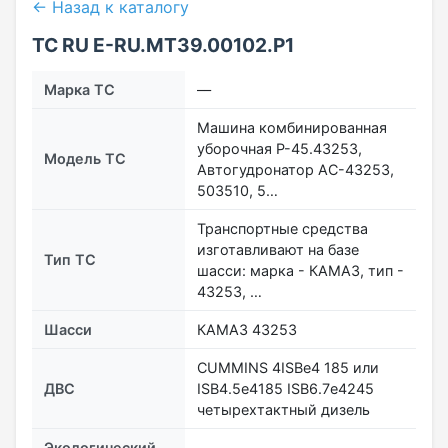
← Назад к каталогу
ТС RU Е-RU.МТ39.00102.Р1
Марка ТС
––
Машина комбинированная
уборочная Р-45.43253,
Модель ТС
Автогудронатор АС-43253,
503510, 5…
Транспортные средства
изготавливают на базе
Тип ТС
шасси: марка - КАМАЗ, тип -
43253, …
Шасси
КАМАЗ 43253
CUMMINS 4ISBe4 185 или
ДВС
ISB4.5e4185 ISB6.7е4245
четырехтактный дизель
Экологический