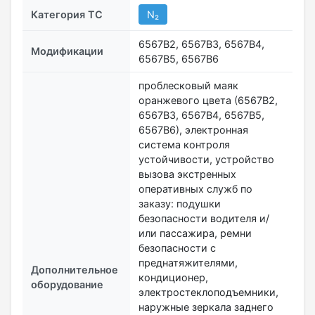
Категория ТС
N₂
6567B2, 6567B3, 6567B4,
Модификации
6567B5, 6567B6
проблесковый маяк
оранжевого цвета (6567В2,
6567B3, 6567В4, 6567В5,
6567В6), электронная
система контроля
устойчивости, устройство
вызова экстренных
оперативных служб по
заказу: подушки
безопасности водителя и/
или пассажира, ремни
безопасности с
преднатяжителями,
Дополнительное
кондиционер,
оборудование
электростеклоподъемники,
наружные зеркала заднего