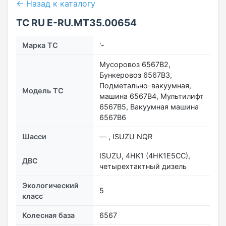
← Назад к каталогу
ТС RU Е-RU.МТ35.00654
Марка ТС
'-
Мусоровоз 6567B2,
Бункеровоз 6567B3,
Подметально-вакуумная,
Модель ТС
машина 6567B4, Мультилифт
6567В5, Вакуумная машина
6567В6
Шасси
— , ISUZU NQR
ISUZU, 4HK1 (4НК1E5СC),
ДВС
четырехтактный дизель
Экологический
5
класс
Колесная база
6567