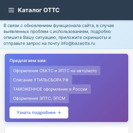
Каталог ОТТС
В связи с обновлением функционала сайта, в случае
выявленных проблем с использованием, подробно
опишите Вашу ситуацию, приложите скриншоты и
отправьте запрос на почту info@bazaotts.ru
Предлагаем вам:
Оформление СБКТС и ЭПТС на авто/мото
Списание УТИЛЬСБОРА РФ
ТАМОЖЕННОЕ оформление в России
Оформление ЭПТС, ЭПСМ
Узнать подробнее →