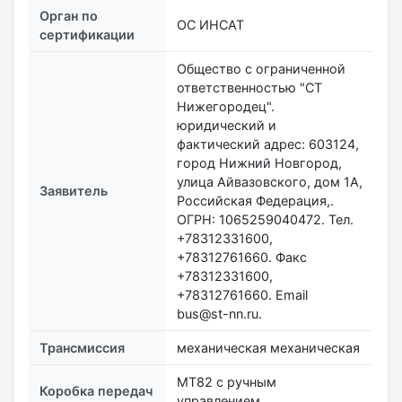
Орган по
ОС ИНСАТ
сертификации
Общество с ограниченной
ответственностью "СТ
Нижегородец".
юридический и
фактический адрес: 603124,
город Нижний Новгород,
улица Айвазовского, дом 1А,
Заявитель
Российская Федерация,.
ОГРН: 1065259040472. Тел.
+78312331600,
+78312761660. Факс
+78312331600,
+78312761660. Email
bus@st-nn.ru.
Трансмиссия
механическая механическая
MT82 с ручным
Коробка передач
управлением