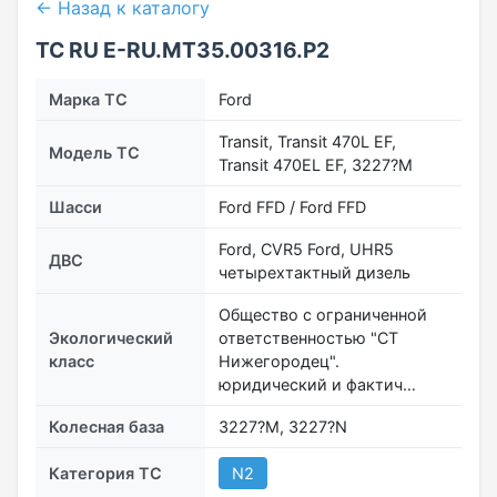
← Назад к каталогу
ТС RU Е-RU.МТ35.00316.Р2
Марка ТС
Ford
Transit, Transit 470L EF,
Модель ТС
Transit 470EL EF, 3227?M
Шасси
Ford FFD / Ford FFD
Ford, CVR5 Ford, UHR5
ДВС
четырехтактный дизель
Общество с ограниченной
Экологический
ответственностью "СТ
класс
Нижегородец".
юридический и фактич…
Колесная база
3227?M, 3227?N
Категория ТС
N2