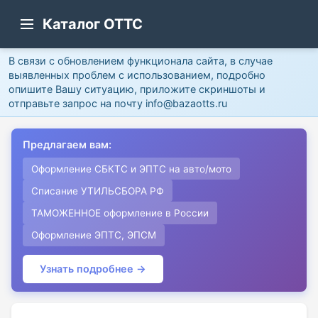
Каталог ОТТС
В связи с обновлением функционала сайта, в случае
выявленных проблем с использованием, подробно
опишите Вашу ситуацию, приложите скриншоты и
отправьте запрос на почту info@bazaotts.ru
Предлагаем вам:
Оформление СБКТС и ЭПТС на авто/мото
Списание УТИЛЬСБОРА РФ
ТАМОЖЕННОЕ оформление в России
Оформление ЭПТС, ЭПСМ
Узнать подробнее →