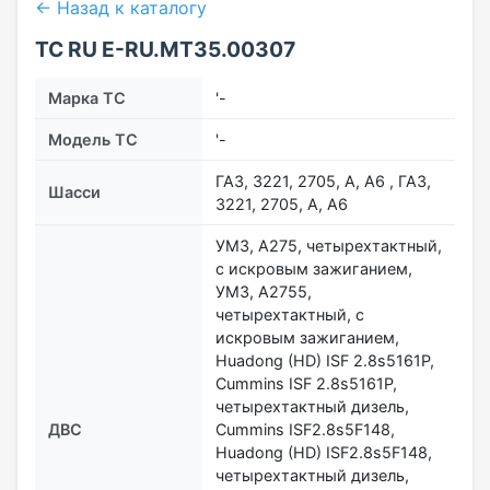
← Назад к каталогу
ТС RU Е-RU.МТ35.00307
Марка ТС
'-
Модель ТС
'-
ГАЗ, 3221, 2705, А, А6 , ГАЗ,
Шасси
3221, 2705, А, А6
УМЗ, А275, четырехтактный,
с искровым зажиганием,
УМЗ, А2755,
четырехтактный, с
искровым зажиганием,
Huadong (HD) ISF 2.8s5161P,
Cummins ISF 2.8s5161P,
четырехтактный дизель,
ДВС
Cummins ISF2.8s5F148,
Huadong (HD) ISF2.8s5F148,
четырехтактный дизель,