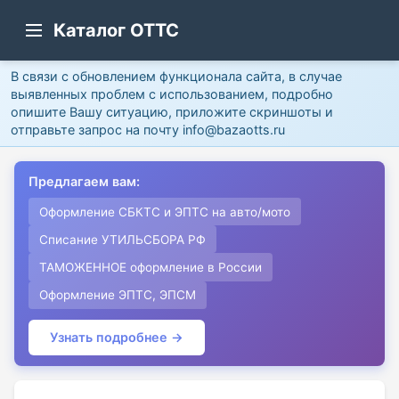
Каталог ОТТС
В связи с обновлением функционала сайта, в случае
выявленных проблем с использованием, подробно
опишите Вашу ситуацию, приложите скриншоты и
отправьте запрос на почту info@bazaotts.ru
Предлагаем вам:
Оформление СБКТС и ЭПТС на авто/мото
Списание УТИЛЬСБОРА РФ
ТАМОЖЕННОЕ оформление в России
Оформление ЭПТС, ЭПСМ
Узнать подробнее →