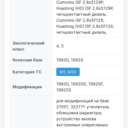
Cummins ISF 2.8s5129Р,
Huadong (HD) ISF 2.8s5129Р,
четырехтактный дизель,
Cummins ISF 2.8s5F129,
Huadong (HD) ISF 2.8s5F129,
четырехтактный дизель,
Экологический
4, 5
класс
Колесная база
1992D, 1992S
Категория ТС
М1, М1G
1992D, 1992DS, 1992SF,
Модификации
1992SS
для модификаций на базе
2705?, 3221??: утеплитель
облицовки радиатора,
устройство вызова
экстренных оперативных