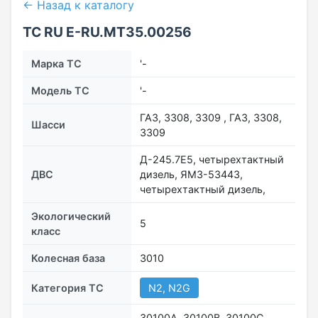
← Назад к каталогу
ТС RU Е-RU.МТ35.00256
Марка ТС
'-
Модель ТС
'-
ГАЗ, 3308, 3309 , ГАЗ, 3308,
Шасси
3309
Д-245.7Е5, четырехтактный
ДВС
дизель, ЯМЗ-53443,
четырехтактный дизель,
Экологический
5
класс
Колесная база
3010
Категория ТС
N2, N2G
30100А, 30100В, 30100C,