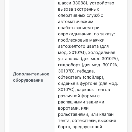
шасси 33088), устройство
вызова экстренных
оперативных служб с
автоматическим
срабатыванием при
опрокидывании. по заказу:
проблесковые маячки
автожелтого цвета (для
мод. 3010?G), холодильная
установка (для мод. 3010?А),
гидроборт (для мод. 3010?А,
3010?D), лебедка,
Дополнительное
обтекатель (спойлер),
оборудование
сиденья в фургоне (для мод.
3010?С), каркасы тентов
различной формы с
распашными задними
воротами, или
рольставнями, или клапан
тента, обтекатели, высокие
борта, предпусковой