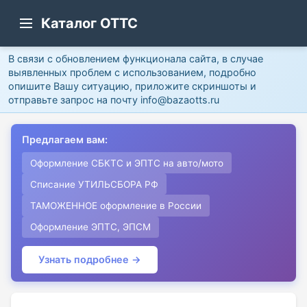
Каталог ОТТС
В связи с обновлением функционала сайта, в случае
выявленных проблем с использованием, подробно
опишите Вашу ситуацию, приложите скриншоты и
отправьте запрос на почту info@bazaotts.ru
Предлагаем вам:
Оформление СБКТС и ЭПТС на авто/мото
Списание УТИЛЬСБОРА РФ
ТАМОЖЕННОЕ оформление в России
Оформление ЭПТС, ЭПСМ
Узнать подробнее →