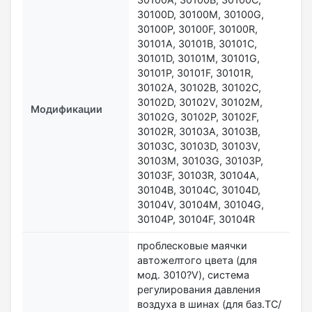
30100D, 30100M, 30100G,
30100P, 30100F, 30100R,
30101A, 30101B, 30101C,
30101D, 30101M, 30101G,
30101P, 30101F, 30101R,
30102А, 30102В, 30102C,
30102D, 30102V, 30102M,
Модификации
30102G, 30102P, 30102F,
30102R, 30103А, 30103В,
30103C, 30103D, 30103V,
30103M, 30103G, 30103P,
30103F, 30103R, 30104А,
30104В, 30104C, 30104D,
30104V, 30104M, 30104G,
30104P, 30104F, 30104R
проблесковые маячки
автожелтого цвета (для
мод. 3010?V), система
регулирования давления
воздуха в шинах (для баз.ТС/