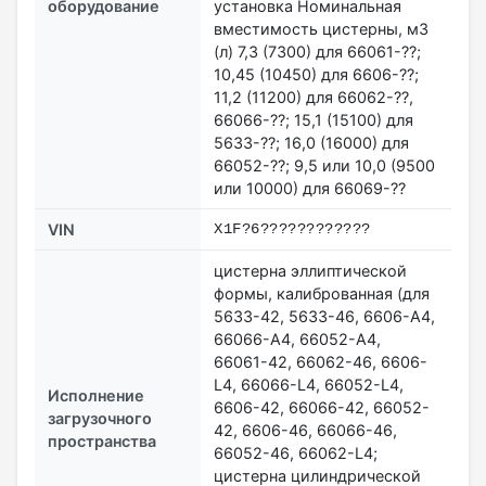
оборудование
установка Номинальная
вместимость цистерны, м3
(л) 7,3 (7300) для 66061-??;
10,45 (10450) для 6606-??;
11,2 (11200) для 66062-??,
66066-??; 15,1 (15100) для
5633-??; 16,0 (16000) для
66052-??; 9,5 или 10,0 (9500
или 10000) для 66069-??
VIN
X1F?6????????????
цистерна эллиптической
формы, калиброванная (для
5633-42, 5633-46, 6606-А4,
66066-А4, 66052-А4,
66061-42, 66062-46, 6606-
L4, 66066-L4, 66052-L4,
Исполнение
6606-42, 66066-42, 66052-
загрузочного
42, 6606-46, 66066-46,
пространства
66052-46, 66062-L4;
цистерна цилиндрической