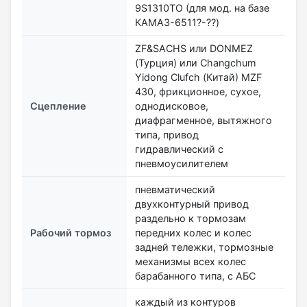
9S1310TO (для мод. на базе
КАМАЗ-6511?-??)
ZF&SACHS или DONMEZ
(Турция) или Changchum
Yidong Clufch (Китай) MZF
430, фрикционное, сухое,
Сцепление
однодисковое,
диафрагменное, вытяжного
типа, привод
гидравлический с
пневмоусилителем
пневматический
двухконтурный привод
раздельно к тормозам
Рабочий тормоз
передних колес и колес
задней тележки, тормозные
механизмы всех колес
барабанного типа, с АБС
каждый из контуров