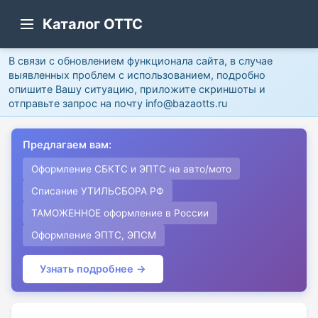
Каталог ОТТС
В связи с обновлением функционала сайта, в случае
выявленных проблем с использованием, подробно
опишите Вашу ситуацию, приложите скриншоты и
отправьте запрос на почту info@bazaotts.ru
Предлагаем вам:
Оформление СБКТС и ЭПТС на авто/мото
Списание УТИЛЬСБОРА РФ
ТАМОЖЕННОЕ оформление в России
Оформление ЭПТС, ЭПСМ
Узнать подробнее →