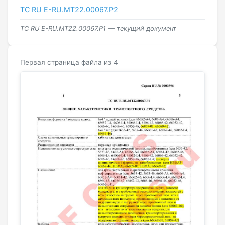
ТС RU Е-RU.МТ22.00067.Р2
ТС RU Е-RU.МТ22.00067.Р1 — текущий документ
Первая страница файла из 4