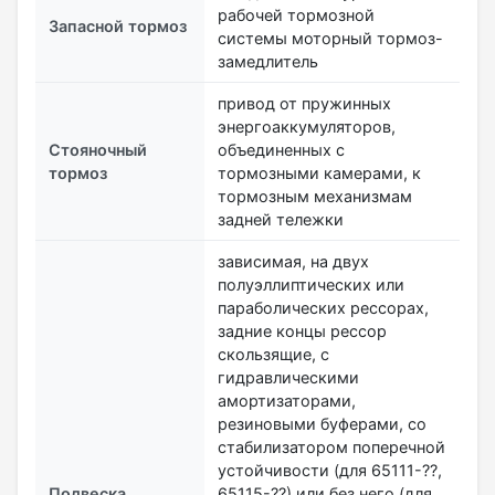
рабочей тормозной
Запасной тормоз
системы моторный тормоз-
замедлитель
привод от пружинных
энергоаккумуляторов,
Стояночный
объединенных с
тормоз
тормозными камерами, к
тормозным механизмам
задней тележки
зависимая, на двух
полуэллиптических или
параболических рессорах,
задние концы рессор
скользящие, с
гидравлическими
амортизаторами,
резиновыми буферами, со
стабилизатором поперечной
устойчивости (для 65111-??,
Подвеска
65115-??) или без него (для