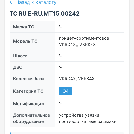
← Назад к каталогу
ТС RU Е-RU.МТ15.00242
Марка ТС
'-
прицеп-сортиментовоз
Модель ТС
VKRD4X,, VKRK4X
Шасси
'-
ДВС
'-
Колесная база
VKRD4X, VKRK4X
Категория ТС
О4
Модификации
'-
Дополнительное
устройства увязки,
оборудование
противооткатные башмаки