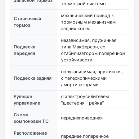
Запасной тормоз
тормозной системы
механический привод к
Стояночный
тормозным механизмам
тормоз
задних колес
независимая, пружинная,
Подвеска
типа Макферсон, со
передняя
стабилизатором поперечной
устойчивости
полузависимая, пружинная,
Подвеска задняя
с телескопическими
амортизаторами
Рулевое
с электроусилителем
управление
"шестерня - рейка"
Схема
переднеприводная
компоновки ТС
Расположение
переднее поперечное