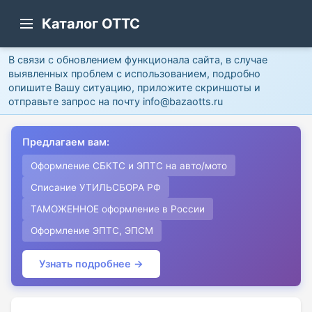
Каталог ОТТС
В связи с обновлением функционала сайта, в случае
выявленных проблем с использованием, подробно
опишите Вашу ситуацию, приложите скриншоты и
отправьте запрос на почту info@bazaotts.ru
Предлагаем вам:
Оформление СБКТС и ЭПТС на авто/мото
Списание УТИЛЬСБОРА РФ
ТАМОЖЕННОЕ оформление в России
Оформление ЭПТС, ЭПСМ
Узнать подробнее →