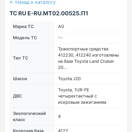
← Назад к каталогу
ТС RU Е-RU.МТ02.00525.П1
Марка ТС
AG
Модель ТС
'--
Транспортные средства
412230, 412240 изготовлены
Тип ТС
на базе Toyota Land Cruiser
20…
Шасси
Тоyota J20
Toyota, 1UR-FE
ДВС
четырехтактный с
искровым зажиганием
Экологический
4
класс
Колесная база
4122