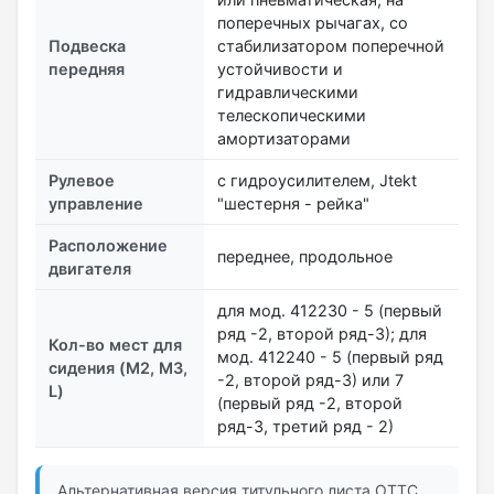
поперечных рычагах, со
Подвеска
стабилизатором поперечной
передняя
устойчивости и
гидравлическими
телескопическими
амортизаторами
Рулевое
с гидроусилителем, Jtekt
управление
"шестерня - рейка"
Расположение
переднее, продольное
двигателя
для мод. 412230 - 5 (первый
ряд -2, второй ряд-3); для
Кол-во мест для
мод. 412240 - 5 (первый ряд
сидения (M2, M3,
-2, второй ряд-3) или 7
L)
(первый ряд -2, второй
ряд-3, третий ряд - 2)
Альтернативная версия титульного листа ОТТС