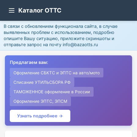
Каталог ОТТС
В связи с обновлением функционала сайта, в случае
выявленных проблем с использованием, подробно
опишите Вашу ситуацию, приложите скриншоты и
отправьте запрос на почту info@bazaotts.ru
Предлагаем вам:
Оформление СБКТС и ЭПТС на авто/мото
Списание УТИЛЬСБОРА РФ
ТАМОЖЕННОЕ оформление в России
Оформление ЭПТС, ЭПСМ
Узнать подробнее →