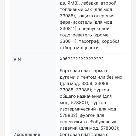
дв. ЯМЗ), лебедка, второй
топливный бак (для мод.
33088), защита оперения,
фара-искатель (для мод.
330811), предпусковой
подогреватель (кроме
330811), тахограф, коробка
отбора мощности.
VIN
X96??????????????
бортовая платформа с
дугами и тентом или без них
(для мод. 3309, 33098,
33088, 33086); фургон
общего назначения (для
мод. 578801); фургон
изотермический (для мод.
578802); фургон для
перевозки хлебобулочных
изделий (для мод. 578803);
Исполнение
бортовая платформа с