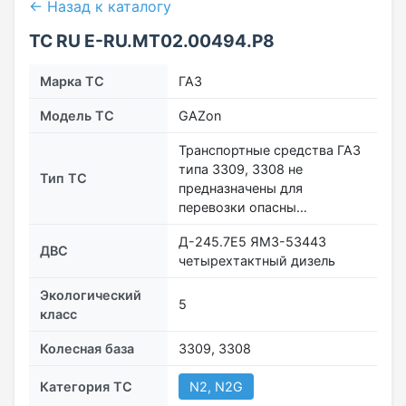
← Назад к каталогу
ТС RU Е-RU.МТ02.00494.Р8
Марка ТС
ГАЗ
Модель ТС
GAZon
Транспортные средства ГАЗ
типа 3309, 3308 не
Тип ТС
предназначены для
перевозки опасны…
Д-245.7Е5 ЯМЗ-53443
ДВС
четырехтактный дизель
Экологический
5
класс
Колесная база
3309, 3308
Категория ТС
N2, N2G