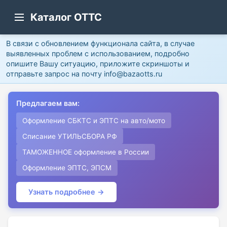
Каталог ОТТС
В связи с обновлением функционала сайта, в случае
выявленных проблем с использованием, подробно
опишите Вашу ситуацию, приложите скриншоты и
отправьте запрос на почту info@bazaotts.ru
Предлагаем вам:
Оформление СБКТС и ЭПТС на авто/мото
Списание УТИЛЬСБОРА РФ
ТАМОЖЕННОЕ оформление в России
Оформление ЭПТС, ЭПСМ
Узнать подробнее →