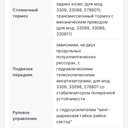
задних колес (для мод.
Стояночный
3309, 33098, 57880?);
тормоз
трансмиссионный тормоз с
механическим приводом
(для мод. 33088, 33086,
330811)
зависимая, на двух
продольных
полуэллиптических
рессорах, с
Подвеска
гидравлическими
передняя
телескопическими
амортизаторами, для мод.
3309, 33098, 57880? со
стабилизатором поперечной
устойчивости
с гидроусилителем "винт-
Рулевое
шариковая гайка-рейка-
управление
сектор"