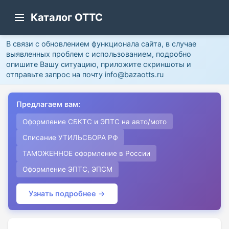
Каталог ОТТС
В связи с обновлением функционала сайта, в случае
выявленных проблем с использованием, подробно
опишите Вашу ситуацию, приложите скриншоты и
отправьте запрос на почту info@bazaotts.ru
Предлагаем вам:
Оформление СБКТС и ЭПТС на авто/мото
Списание УТИЛЬСБОРА РФ
ТАМОЖЕННОЕ оформление в России
Оформление ЭПТС, ЭПСМ
Узнать подробнее →