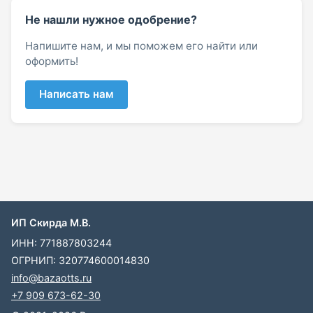
Не нашли нужное одобрение?
Напишите нам, и мы поможем его найти или
оформить!
Написать нам
ИП Скирда М.В.
ИНН: 771887803244
ОГРНИП: 320774600014830
info@bazaotts.ru
+7 909 673-62-30