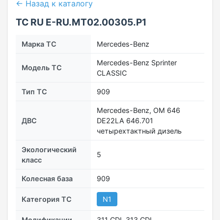
← Назад к каталогу
ТС RU Е-RU.МТ02.00305.Р1
Марка ТС
Mercedes-Benz
Mercedes-Benz Sprinter
Модель ТС
CLASSIC
Тип ТС
909
Mercedes-Benz, OM 646
ДВС
DE22LA 646.701
четырехтактный дизель
Экологический
5
класс
Колесная база
909
Категория ТС
N1
Модификации
311 CDI, 313 СDI