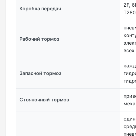
ZF, 
Коробка передач
T280
пнев
конт
Рабочий тормоз
элек
всех
кажд
Запасной тормоз
гидр
гидр
прив
Стояночный тормоз
меха
один
сред
пнев