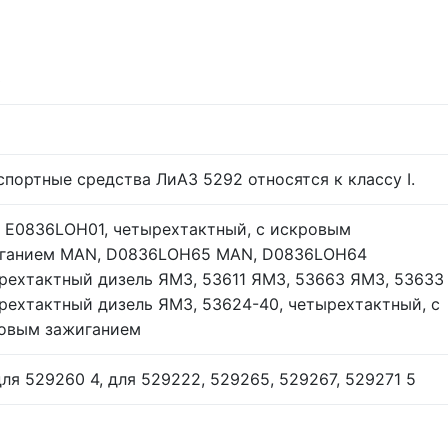
З
спортные средства ЛиАЗ 5292 относятся к классу I.
 E0836LOH01, четырехтактный, с искровым
ганием МАN, D0836LOH65 МАN, D0836LOH64
рехтактный дизель ЯМЗ, 53611 ЯМЗ, 53663 ЯМЗ, 53633
рехтактный дизель ЯМЗ, 53624-40, четырехтактный, с
овым зажиганием
 для 529260 4, для 529222, 529265, 529267, 529271 5