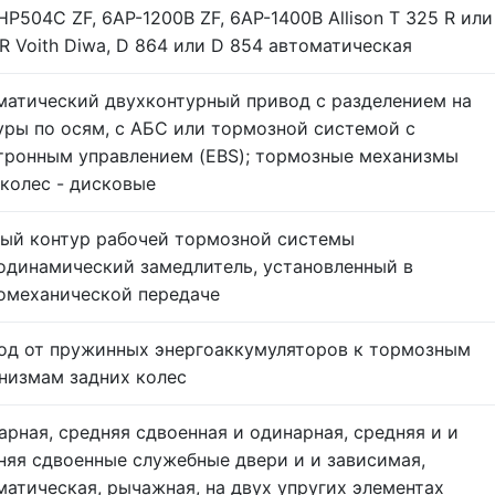
6HP504C ZF, 6AP-1200B ZF, 6АP-1400В Allison T 325 R или
R Voith Diwa, D 864 или D 854 автоматическая
матический двухконтурный привод с разделением на
уры по осям, с АБС или тормозной системой с
тронным управлением (EBS); тормозные механизмы
 колес - дисковые
ый контур рабочей тормозной системы
одинамический замедлитель, установленный в
омеханической передаче
од от пружинных энергоаккумуляторов к тормозным
низмам задних колес
арная, средняя сдвоенная и одинарная, средняя и и
няя сдвоенные служебные двери и и зависимая,
матическая, рычажная, на двух упругих элементах