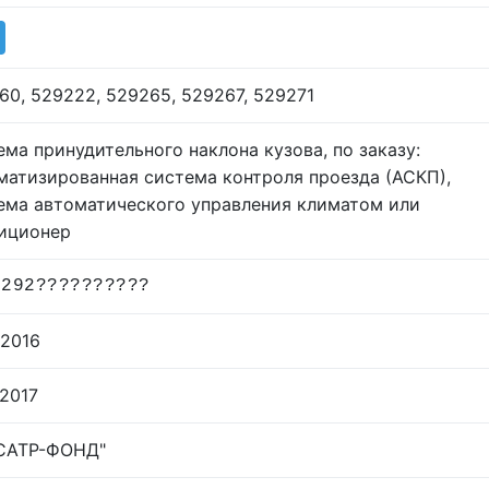
60, 529222, 529265, 529267, 529271
ема принудительного наклона кузова, по заказу:
матизированная система контроля проезда (АСКП),
ема автоматического управления климатом или
иционер
5292??????????
.2016
.2017
САТР-ФОНД"