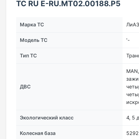
ТС RU Е-RU.МТ02.00188.Р5
Марка ТС
ЛиА
Модель ТС
'-
Тип ТС
Тран
MAN,
зажи
ДВС
четы
четы
искр
Экологический класс
4, 5
Колесная база
5292