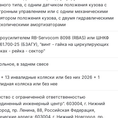
вного типа, с одним датчиком положения кузова с
тронным управлением или с одним механическими
лятором положения кузова, с двумя гидравлическими
скопическими амортизаторами
дроусилителем RB-Servocom 8098 (RBAS) или ШНКФ
61.700-25 (БЗАГУ), "винт - гайка на циркулирующих
ках - рейка - сектор"
ольное, в заднем свесе
 + 13 инвалидные коляски или без них 2026 + 1
лидная коляска или без нее
ство с ограниченной ответственностью
единенный инженерный центр". 603004, г. Нижний
ород, пр. Ленина, 88, Российская Федерация,
ические адреса: 603004, г. Нижний Новгород, пр.