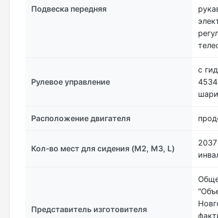
Подвеска передняя
рука
элек
регу
теле
с ги
Рулевое управление
4534
шари
Расположение двигателя
прод
2037
Кол-во мест для сидения (M2, M3, L)
инва
Обще
"Объ
Новг
Представитель изготовителя
факт