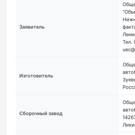
Обще
"Объ
Нижн
Заявитель
факт
Лени
Тел. 
uec@g
Обще
авто
Изготовитель
Зуевс
Росс
Обще
авто
Сборочный завод
1426
Лики