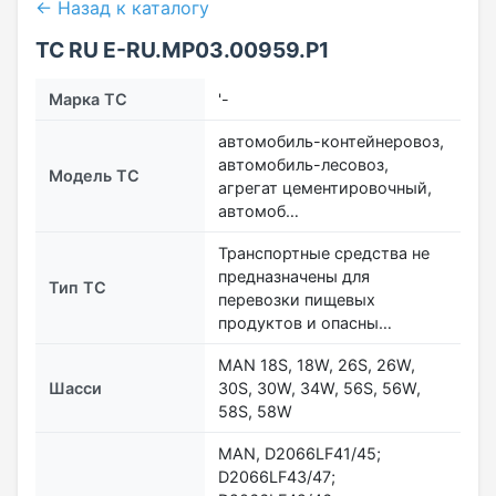
← Назад к каталогу
ТС RU Е-RU.МР03.00959.Р1
Марка ТС
'-
автомобиль-контейнеровоз,
автомобиль-лесовоз,
Модель ТС
агрегат цементировочный,
автомоб…
Транспортные средства не
предназначены для
Тип ТС
перевозки пищевых
продуктов и опасны…
MAN 18S, 18W, 26S, 26W,
Шасси
30S, 30W, 34W, 56S, 56W,
58S, 58W
MAN, D2066LF41/45;
D2066LF43/47;