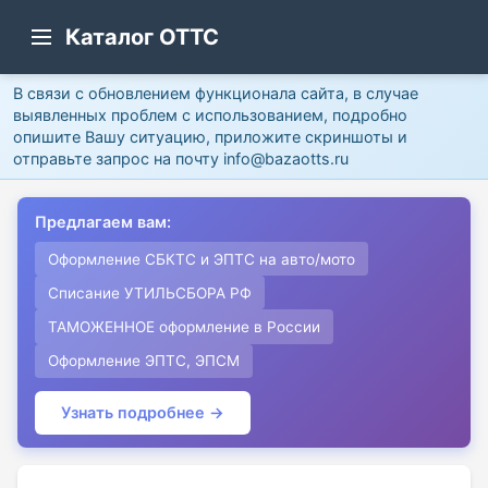
Каталог ОТТС
В связи с обновлением функционала сайта, в случае
выявленных проблем с использованием, подробно
опишите Вашу ситуацию, приложите скриншоты и
отправьте запрос на почту info@bazaotts.ru
Предлагаем вам:
Оформление СБКТС и ЭПТС на авто/мото
Списание УТИЛЬСБОРА РФ
ТАМОЖЕННОЕ оформление в России
Оформление ЭПТС, ЭПСМ
Узнать подробнее →