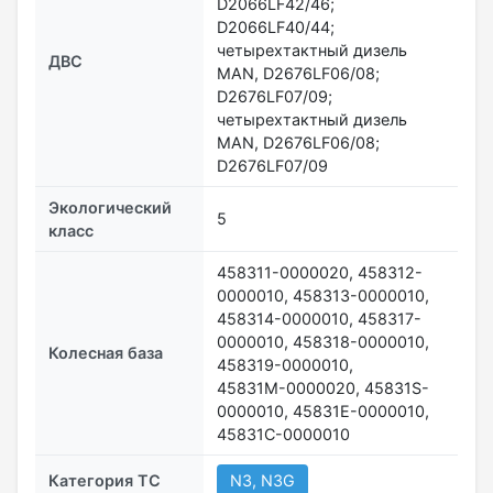
D2066LF42/46;
D2066LF40/44;
четырехтактный дизель
ДВС
MAN, D2676LF06/08;
D2676LF07/09;
четырехтактный дизель
MAN, D2676LF06/08;
D2676LF07/09
Экологический
5
класс
458311-0000020, 458312-
0000010, 458313-0000010,
458314-0000010, 458317-
0000010, 458318-0000010,
Колесная база
458319-0000010,
45831М-0000020, 45831S-
0000010, 45831Е-0000010,
45831С-0000010
Категория ТС
N3, N3G