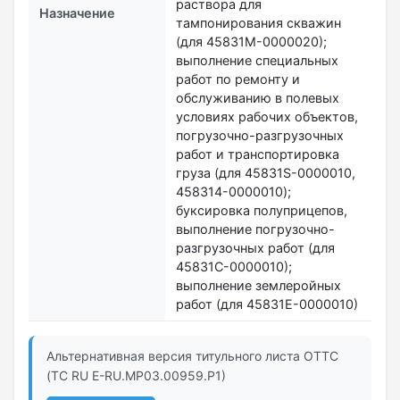
раствора для
Назначение
тампонирования скважин
(для 45831М-0000020);
выполнение специальных
работ по ремонту и
обслуживанию в полевых
условиях рабочих объектов,
погрузочно-разгрузочных
работ и транспортировка
груза (для 45831S-0000010,
458314-0000010);
буксировка полуприцепов,
выполнение погрузочно-
разгрузочных работ (для
45831С-0000010);
выполнение землеройных
работ (для 45831Е-0000010)
Альтернативная версия титульного листа ОТТС
(ТС RU Е-RU.МР03.00959.Р1)