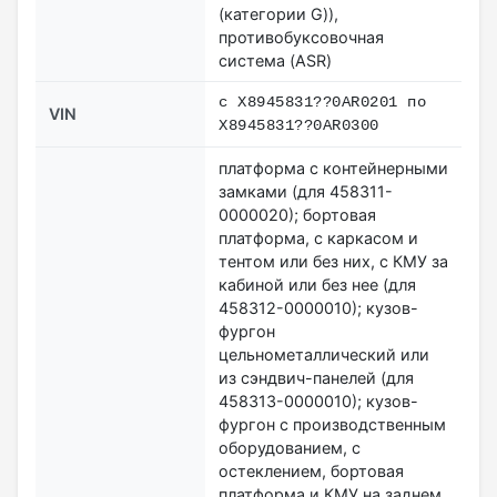
(категории G)),
противобуксовочная
система (ASR)
c X8945831??0AR0201 по
VIN
X8945831??0AR0300
платформа с контейнерными
замками (для 458311-
0000020); бортовая
платформа, с каркасом и
тентом или без них, с КМУ за
кабиной или без нее (для
458312-0000010); кузов-
фургон
цельнометаллический или
из сэндвич-панелей (для
458313-0000010); кузов-
фургон с производственным
оборудованием, с
остеклением, бортовая
платформа и КМУ на заднем