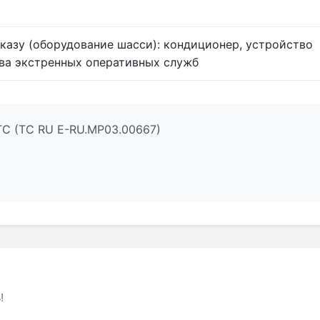
аказу (оборудование шасси): кондиционер, устройство
ва экстренных оперативных служб
ТС (ТС RU Е-RU.МР03.00667)
!