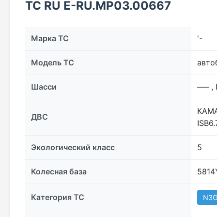
ТС RU Е-RU.МР03.00667
Марка ТС
'-
Модель ТС
авто
Шасси
––– 
КАМА
ДВС
ISB6
Экологический класс
5
Колесная база
5814
Категория ТС
N3