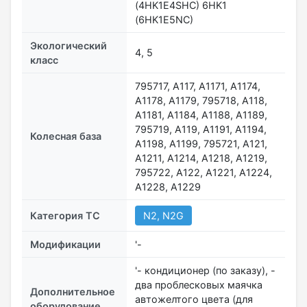
(4HK1E4SHC) 6HK1
(6HK1E5NC)
Экологический
4, 5
класс
795717, A117, A1171, A1174,
A1178, A1179, 795718, A118,
A1181, A1184, A1188, A1189,
795719, A119, A1191, A1194,
Колесная база
A1198, A1199, 795721, A121,
A1211, A1214, A1218, A1219,
795722, A122, A1221, A1224,
A1228, A1229
Категория ТС
N2, N2G
Модификации
'-
'- кондиционер (по заказу), -
два проблесковых маячка
Дополнительное
автожелтого цвета (для
оборудование