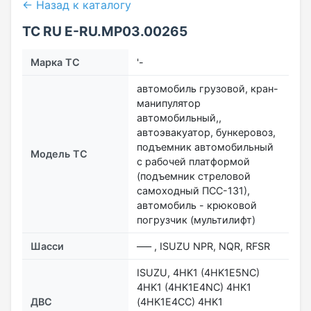
← Назад к каталогу
ТС RU Е-RU.МР03.00265
Марка ТС
'-
автомобиль грузовой, кран-
манипулятор
автомобильный,,
автоэвакуатор, бункеровоз,
подъемник автомобильный
Модель ТС
с рабочей платформой
(подъемник стреловой
самоходный ПСС-131),
автомобиль - крюковой
погрузчик (мультилифт)
Шасси
––– , ISUZU NPR, NQR, RFSR
ISUZU, 4HK1 (4HK1E5NC)
4HK1 (4HK1E4NC) 4HK1
ДВС
(4HK1E4CC) 4HK1