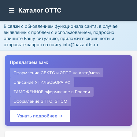
Каталог ОТТС
В связи с обновлением функционала сайта, в случае
выявленных проблем с использованием, подробно
опишите Вашу ситуацию, приложите скриншоты и
отправьте запрос на почту info@bazaotts.ru
Предлагаем вам:
Оформление СБКТС и ЭПТС на авто/мото
Списание УТИЛЬСБОРА РФ
ТАМОЖЕННОЕ оформление в России
Оформление ЭПТС, ЭПСМ
Узнать подробнее →