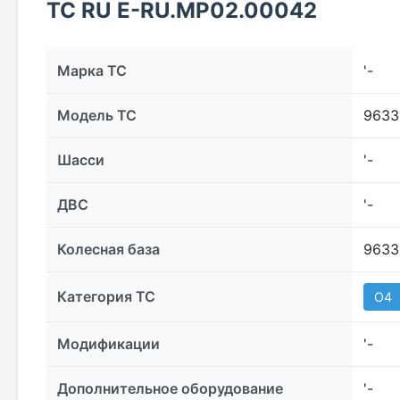
ТС RU Е-RU.МР02.00042
Марка ТС
'-
Модель ТС
9633
Шасси
'-
ДВС
'-
Колесная база
9633
Категория ТС
О4
Модификации
'-
Дополнительное оборудование
'-