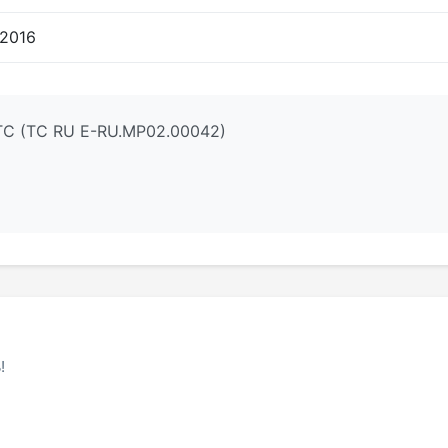
.2016
ТС (ТС RU Е-RU.МР02.00042)
!