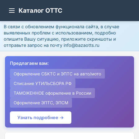
Каталог ОТТС
В связи с обновлением функционала сайта, в случае
выявленных проблем с использованием, подробно
опишите Вашу ситуацию, приложите скриншоты и
отправьте запрос на почту info@bazaotts.ru
Предлагаем вам:
Оформление СБКТС и ЭПТС на авто/мото
Списание УТИЛЬСБОРА РФ
ТАМОЖЕННОЕ оформление в России
Оформление ЭПТС, ЭПСМ
Узнать подробнее →