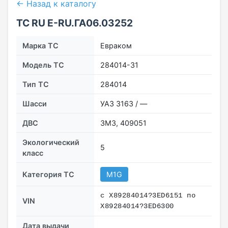
← Назад к каталогу
ТС RU Е-RU.ГА06.03252
Марка ТС
Евраком
Модель ТС
284014-31
Тип ТС
284014
Шасси
УАЗ 3163 / —
ДВС
ЗМЗ, 409051
Экологический
5
класс
Категория ТС
M1G
с X89284014?3ED6151 по
VIN
X89284014?3ED6300
Дата выдачи