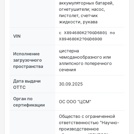
аккумуляторных батарей,
огнетушители; насос,
пистолет, счетчик
жидкости, рукава
с X894680K2?0GD6801 по
VIN
X894680K2?0GD6900
цистерна
Исполнение
чемоданообразного или
загрузочного
эллипсного поперечного
пространства
сечения
Дата выдачи
30.09.2025
ОТТС
Орган по
ОС ООО "ЦСМ"
сертификации
Общество с ограниченной
ответственностью "Научно-
производственное