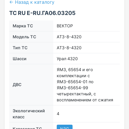
← Назад к каталогу
ТС RU Е-RU.ГА06.03205
Марка ТС
ВЕКТОР
Модель ТС
АТЗ-8-4320
Тип ТС
АТЗ-8-4320
Шасси
Урал 4320
ЯМЗ, 65654 и его
комплектации с
ЯМЗ-65654-01 по
ДВС
ЯМЗ-65654-99
четырехтактный, с
воспламенением от сжатия
Экологический
4
класс
Категория ТС
N3G