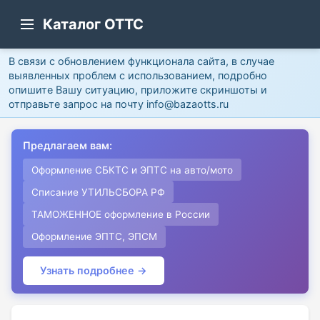
Каталог ОТТС
В связи с обновлением функционала сайта, в случае
выявленных проблем с использованием, подробно
опишите Вашу ситуацию, приложите скриншоты и
отправьте запрос на почту info@bazaotts.ru
Предлагаем вам:
Оформление СБКТС и ЭПТС на авто/мото
Списание УТИЛЬСБОРА РФ
ТАМОЖЕННОЕ оформление в России
Оформление ЭПТС, ЭПСМ
Узнать подробнее →