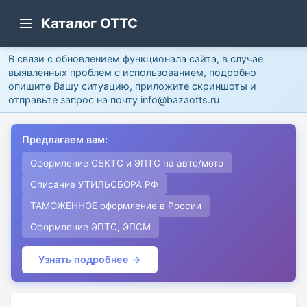
Каталог ОТТС
В связи с обновлением функционала сайта, в случае
выявленных проблем с использованием, подробно
опишите Вашу ситуацию, приложите скриншоты и
отправьте запрос на почту info@bazaotts.ru
Предлагаем вам:
Оформление СБКТС и ЭПТС на авто/мото
Списание УТИЛЬСБОРА РФ
ТАМОЖЕННОЕ оформление в России
Оформление ЭПТС, ЭПСМ
Узнать подробнее →