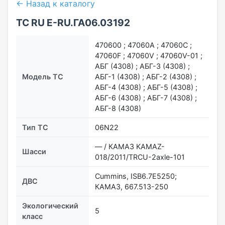
← Назад к каталогу
ТС RU Е-RU.ГА06.03192
470600 ; 47060A ; 47060C ;
47060F ; 47060V ; 47060V-01 ;
АБГ (4308) ; АБГ-3 (4308) ;
Модель ТС
АБГ-1 (4308) ; АБГ-2 (4308) ;
АБГ-4 (4308) ; АБГ-5 (4308) ;
АБГ-6 (4308) ; АБГ-7 (4308) ;
АБГ-8 (4308)
Тип ТС
06N22
— / КАМАЗ KAMAZ-
Шасси
018/2011/TRCU-2axle-101
Cummins, ISB6.7E5250;
ДВС
КАМАЗ, 667.513-250
Экологический
5
класс