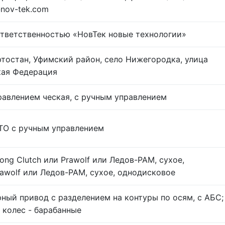
@nov-tek.com
ответственностью «НовТек новые технологии»
тостан, Уфимский район, село Нижегородка, улица
ская Федерация
равлением ческая, с ручным управлением
0ТО с ручным управлением
ng Clutch или Prawolf или Ледов-РАМ, сухое,
rawolf или Ледов-РАМ, сухое, однодисковое
ный привод с разделением на контуры по осям, с АБС;
колес - барабанные