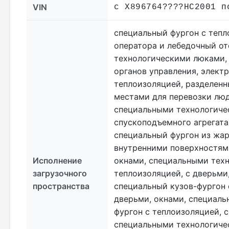
VIN
с X896764????HC2001 п
специальный фургон с тепл
оператора и лебедочный от
технологическими люками, 
органов управления, элект
теплоизоляцией, разделенн
местами для перевозки люд
специальными технологичес
спускоподъемного агрегата
специальный фургон из жа
внутренними поверхностями
Исполнение
окнами, специальными тех
загрузочного
теплоизоляцией, с дверьми
пространства
специальный кузов-фургон 
дверьми, окнами, специал
фургон с теплоизоляцией, 
специальными технологиче