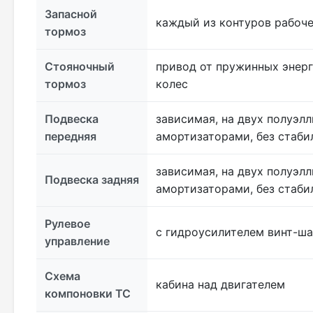
Запасной
каждый из контуров рабоч
тормоз
Стояночный
привод от пружинных энер
тормоз
колес
Подвеска
зависимая, на двух полуэл
передняя
амортизаторами, без стаби
зависимая, на двух полуэл
Подвеска задняя
амортизаторами, без стаби
Рулевое
с гидроусилителем винт-ша
управление
Схема
кабина над двигателем
компоновки ТС