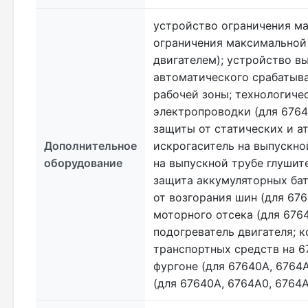
устройство ограничения м
ограничения максимальной
двигателем); устройство в
автоматического срабатыв
рабочей зоны; технологич
электропроводки (для 6764
защиты от статических и а
Дополнительное
искрогаситель на выпускно
оборудование
на выпускной трубе глушите
защита аккумуляторных бата
от возгорания шин (для 676
моторного отсека (для 6764
подогреватель двигателя; 
транспортных средств на 6
фургоне (для 67640A, 6764A
(для 67640A, 6764A0, 6764A