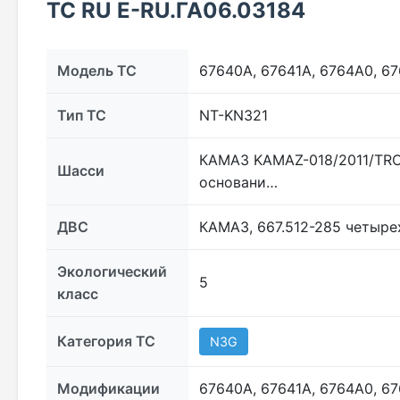
ТС RU Е-RU.ГА06.03184
Модель ТС
67640A, 67641A, 6764A0, 67
Тип ТС
NT-KN321
КАМАЗ KAMAZ-018/2011/TRC
Шасси
основани…
ДВС
КАМАЗ, 667.512-285 четыре
Экологический
5
класс
Категория ТС
N3G
Модификации
67640A, 67641A, 6764A0, 67