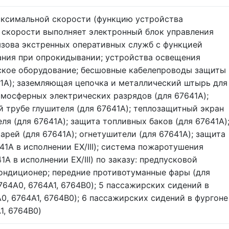
аксимальной скорости (функцию устройства
 скорости выполняет электронный блок управления
ызова экстренных оперативных служб с функцией
ания при опрокидывании; устройства освещения
еское оборудование; бесшовные кабелепроводы защиты
1A); заземляющая цепочка и металлический штырь для
тмосферных электрических разрядов (для 67641A);
й трубе глушителя (для 67641A); теплозащитный экран
ля (для 67641A); защита топливных баков (для 67641A)
рей (для 67641A); огнетушители (для 67641A); защита
41A в исполнении EX/III); система пожаротушения
1A в исполнении EX/III) по заказу: предпусковой
кондиционер; передние противотуманные фары (для
764A0, 6764A1, 6764B0); 5 пассажирских сидений в
0, 6764A1, 6764B0); 6 пассажирских сидений в фургоне
1, 6764B0)