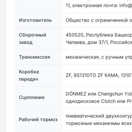
11, электронная почта: info
Изготовитель
Общество с ограниченной 
Сборочный
450520, Республика Башкор
завод
Чапаева, дом 37/1, Россий
Трансмиссия
механическая, с ручным уп
Коробка
ZF, 9S1310TO ZF КАМА, 131
передач
DÖNMEZ или Changchun Yido
Сцепление
однодисковое Clutch или P
пневматический двухконтур
Рабочий тормоз
тормозные механизмы всех 