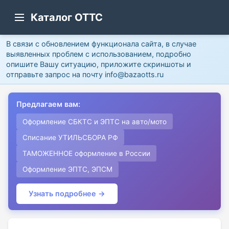
Каталог ОТТС
В связи с обновлением функционала сайта, в случае
выявленных проблем с использованием, подробно
опишите Вашу ситуацию, приложите скриншоты и
отправьте запрос на почту info@bazaotts.ru
Предлагаем вам:
Оформление СБКТС и ЭПТС на авто/мото
Списание УТИЛЬСБОРА РФ
ТАМОЖЕННОЕ оформление в России
Оформление ЭПТС, ЭПСМ
Узнать подробнее →