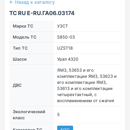
← Назад к каталогу
ТС RU Е-RU.ГА06.03174
Марка ТС
УЗСТ
Модель ТС
5850-03
Тип ТС
UZST18
Шасси
Урал 4320
ЯМЗ, 53653 и его
комплектации ЯМЗ, 53623 и
его комплектации ЯМЗ,
ДВС
53613 и его комплектации
четырехтактный, с
воспламенением от сжатия
Экологический
5
класс
Категория ТС
N3G