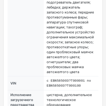
подогреватель двигателя;
лебедка; держатель
запасного колеса; передние
противотуманные фары;
аппаратура спутниковой
навигации; тахограф;
дополнительное устройство
ограничения максимальной
скорости; запасное колесо;
противооткатные упоры;
один проблесковый маячок
автожелтого цвета;
огнетушители; два
проблесковых маячка
автожелтого цвета
с EBN585003?T000001 по
VIN
EBN585003?T000100
Исполнение
цистерна, дополнительное
загрузочного
технологическое
пространства
оборудование