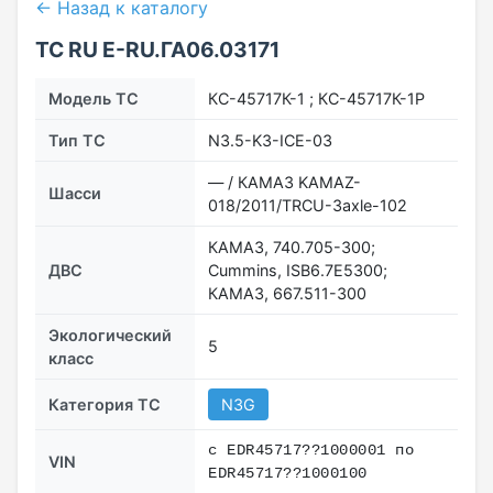
← Назад к каталогу
ТС RU Е-RU.ГА06.03171
Модель ТС
КС-45717К-1 ; КС-45717К-1Р
Тип ТС
N3.5-K3-ICE-03
— / КАМАЗ KAMAZ-
Шасси
018/2011/TRCU-3axle-102
КАМАЗ, 740.705-300;
ДВС
Cummins, ISB6.7E5300;
КАМАЗ, 667.511-300
Экологический
5
класс
Категория ТС
N3G
с EDR45717??1000001 по
VIN
EDR45717??1000100