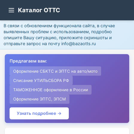
Каталог ОТТС
В связи с обновлением функционала сайта, в случае
выявленных проблем с использованием, подробно
опишите Вашу ситуацию, приложите скриншоты и
отправьте запрос на почту info@bazaotts.ru
Предлагаем вам:
Оформление СБКТС и ЭПТС на авто/мото
Списание УТИЛЬСБОРА РФ
ТАМОЖЕННОЕ оформление в России
Оформление ЭПТС, ЭПСМ
Узнать подробнее →