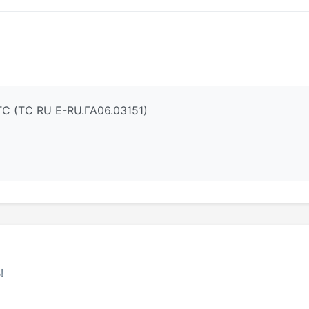
С (ТС RU Е-RU.ГА06.03151)
!