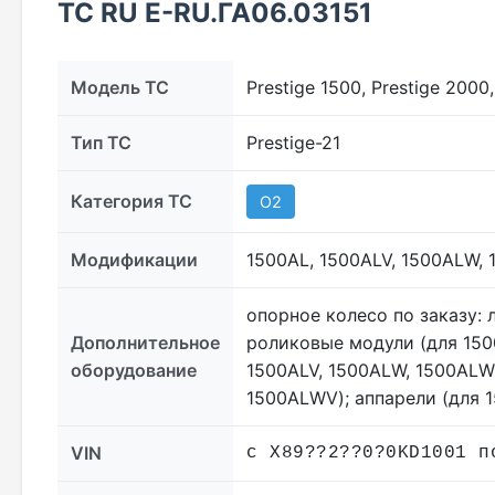
ТС RU Е-RU.ГА06.03151
Модель ТС
Prestige 1500, Prestige 2000,
Тип ТС
Prestige-21
Категория ТС
O2
Модификации
1500AL, 1500ALV, 1500ALW, 
опорное колесо по заказу: 
Дополнительное
роликовые модули (для 1500
оборудование
1500ALV, 1500ALW, 1500ALWV
1500ALWV); аппарели (для 1
VIN
с X89??2??0?0KD1001 п