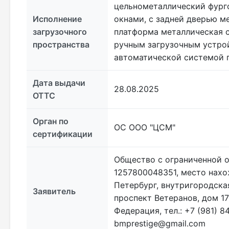
цельнометаллический фурго
Исполнение
окнами, с задней дверью м
загрузочного
платформа металлическая с
пространства
ручным загрузочным устрой
автоматической системой 
Дата выдачи
28.08.2025
ОТТС
Орган по
ОС ООО "ЦСМ"
сертификации
Общество с ограниченной о
1257800048351, место нахо
Петербург, внутригородска
Заявитель
проспект Ветеранов, дом 17
Федерация, тел.: +7 (981) 8
bmprestige@gmail.com