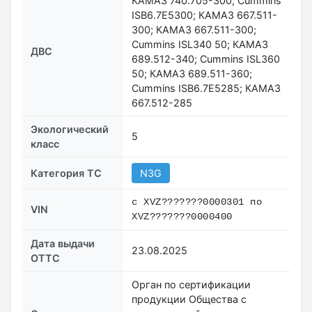
КАМАЗ 740.705-300; Cummins
ISB6.7E5300; КАМАЗ 667.511-
300; КАМАЗ 667.511-300;
Cummins ISL340 50; КАМАЗ
ДВС
689.512-340; Cummins ISL360
50; КАМАЗ 689.511-360;
Cummins ISB6.7E5285; КАМАЗ
667.512-285
Экологический
5
класс
Категория ТС
N3G
c XVZ???????0000301 по
VIN
XVZ???????0000400
Дата выдачи
23.08.2025
ОТТС
Орган по сертификации
продукции Общества с