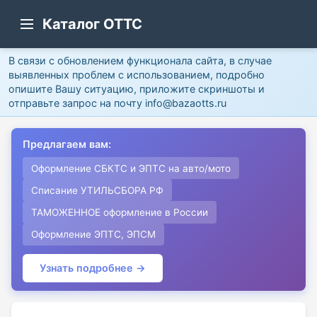
Каталог ОТТС
В связи с обновлением функционала сайта, в случае
выявленных проблем с использованием, подробно
опишите Вашу ситуацию, приложите скриншоты и
отправьте запрос на почту info@bazaotts.ru
Предлагаем вам:
Оформление СБКТС и ЭПТС на авто/мото
Списание УТИЛЬСБОРА РФ
ТАМОЖЕННОЕ оформление в России
Оформление ЭПТС, ЭПСМ
Узнать подробнее →