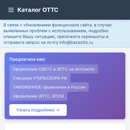
Каталог ОТТС
В связи с обновлением функционала сайта, в случае
выявленных проблем с использованием, подробно
опишите Вашу ситуацию, приложите скриншоты и
отправьте запрос на почту info@bazaotts.ru
Предлагаем вам:
Оформление СБКТС и ЭПТС на авто/мото
Списание УТИЛЬСБОРА РФ
ТАМОЖЕННОЕ оформление в России
Оформление ЭПТС, ЭПСМ
Узнать подробнее →