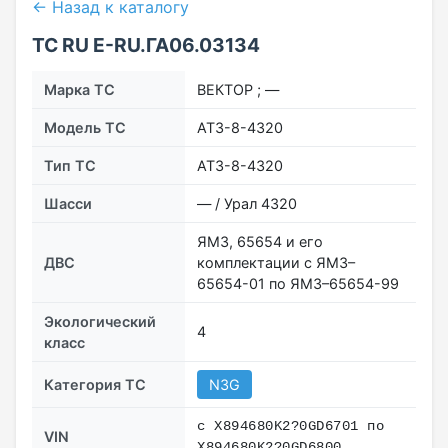
← Назад к каталогу
ТС RU Е-RU.ГА06.03134
Марка ТС
ВЕКТОР ; —
Модель ТС
АТЗ-8-4320
Тип ТС
АТЗ-8-4320
Шасси
— / Урал 4320
ЯМЗ, 65654 и его
ДВС
комплектации с ЯМЗ–
65654-01 по ЯМЗ–65654-99
Экологический
4
класс
Категория ТС
N3G
с X894680K2?0GD6701 по
VIN
X894680K2?0GD6800