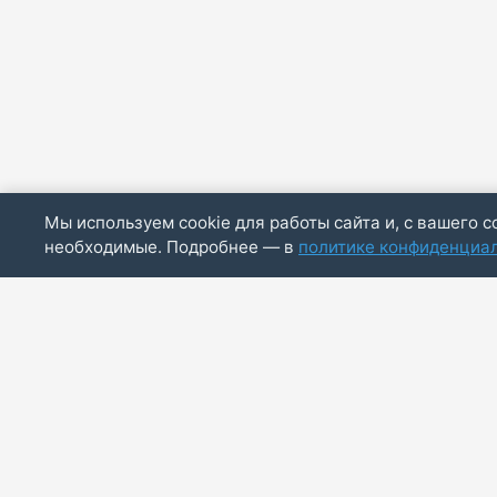
Мы используем cookie для работы сайта и, с вашего с
необходимые. Подробнее — в
политике конфиденциа
ИП Скирда М.В.
ИНН: 771887803244
ОГРНИП: 320774600014830
info@bazaotts.ru