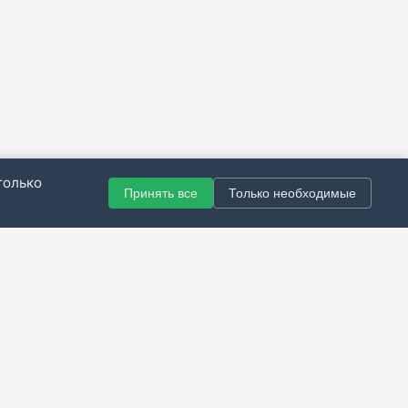
только
Принять все
Только необходимые
© 2021–2026 Все права защищены.
итика конфиденциальности
|
Публичная оферта
|
Справка
Разработка сайта — Скарабей Софт