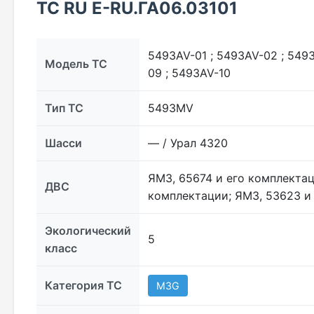
ТС RU Е-RU.ГА06.03101
5493AV-01 ; 5493AV-02 ; 549
Модель ТС
09 ; 5493AV-10
Тип ТС
5493МV
Шасси
— / Урал 4320
ЯМЗ, 65674 и его комплектац
ДВС
комплектации; ЯМЗ, 53623 и
Экологический
5
класс
Категория ТС
M3G