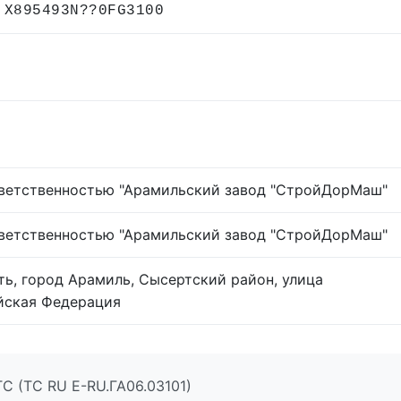
 X895493N??0FG3100
тветственностью "Арамильский завод "СтройДорМаш"
тветственностью "Арамильский завод "СтройДорМаш"
ть, город Арамиль, Сысертский район, улица
ийская Федерация
С (ТС RU Е-RU.ГА06.03101)