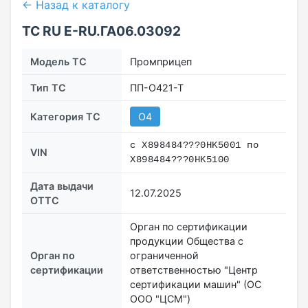
← Назад к каталогу
ТС RU Е-RU.ГА06.03092
Модель ТС
Промприцеп
Тип ТС
ПП-О421-Т
Категория ТС
О4
с X898484???0HK5001 по
VIN
X898484???0HK5100
Дата выдачи
12.07.2025
ОТТС
Орган по сертификации
продукции Общества с
Орган по
ограниченной
сертификации
ответственностью "Центр
сертификации машин" (ОС
ООО "ЦСМ")