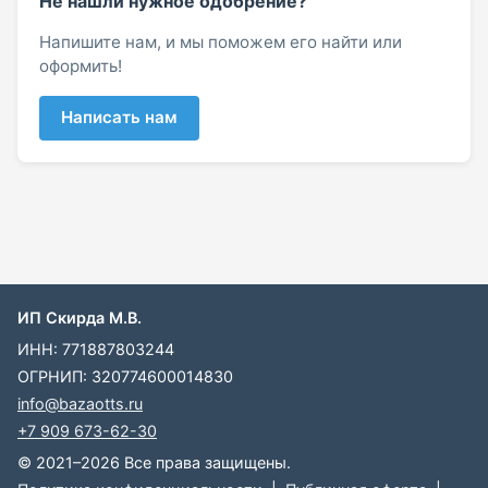
Не нашли нужное одобрение?
Напишите нам, и мы поможем его найти или
оформить!
Написать нам
ИП Скирда М.В.
ИНН: 771887803244
ОГРНИП: 320774600014830
info@bazaotts.ru
+7 909 673-62-30
© 2021–2026 Все права защищены.