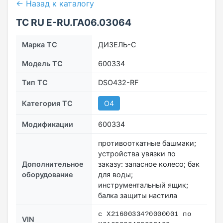
← Назад к каталогу
ТС RU Е-RU.ГА06.03064
Марка ТС
ДИЗЕЛЬ-С
Модель ТС
600334
Тип ТС
DSO432-RF
Категория ТС
O4
Модификации
600334
противооткатные башмаки;
устройства увязки по
Дополнительное
заказу: запасное колесо; бак
оборудование
для воды;
инструментальный ящик;
балка защиты настила
с X21600334?0000001 по
VIN