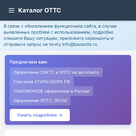
Каталог ОТТС
В связи с обновлением функционала сайта, в случае
выявленных проблем с использованием, подробно
опишите Вашу ситуацию, приложите скриншоты и
отправьте запрос на почту info@bazaotts.ru
Предлагаем вам:
Оформление СБКТС и ЭПТС на авто/мото
Списание УТИЛЬСБОРА РФ
ТАМОЖЕННОЕ оформление в России
Оформление ЭПТС, ЭПСМ
Узнать подробнее →