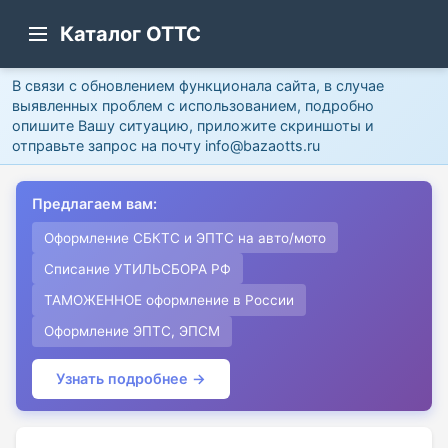
Каталог ОТТС
В связи с обновлением функционала сайта, в случае
выявленных проблем с использованием, подробно
опишите Вашу ситуацию, приложите скриншоты и
отправьте запрос на почту info@bazaotts.ru
Предлагаем вам:
Оформление СБКТС и ЭПТС на авто/мото
Списание УТИЛЬСБОРА РФ
ТАМОЖЕННОЕ оформление в России
Оформление ЭПТС, ЭПСМ
Узнать подробнее →