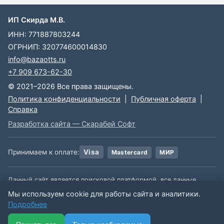
ИП Скирда М.В.
ИНН: 771887803244
ОГРНИП: 320774600014830
info@bazaotts.ru
+7 909 673-62-30
© 2021–2026 Все права защищены.
Политика конфиденциальности
|
Публичная оферта
|
Справка
Разработка сайта — Скарабей Софт
Принимаем к оплате:
Visa
Mastercard
МИР
Данный сайт является поисковой платформой, все данные,
размещенные на сайте, взяты из открытых источников. Мы не
Мы используем cookie для работы сайта и аналитики.
несем ответственности за содержимое данной информации.
Подробнее
🏠
📋
📅
🔐