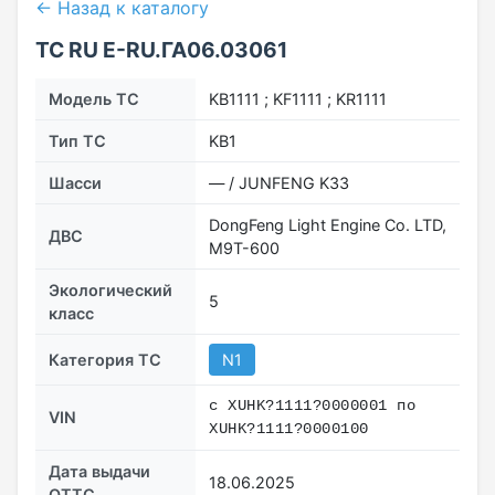
← Назад к каталогу
ТС RU Е-RU.ГА06.03061
Модель ТС
KB1111 ; KF1111 ; KR1111
Тип ТС
KB1
Шасси
— / JUNFENG K33
DongFeng Light Engine Co. LTD,
ДВС
M9T-600
Экологический
5
класс
Категория ТС
N1
с XUHK?1111?0000001 по
VIN
XUHK?1111?0000100
Дата выдачи
18.06.2025
ОТТС