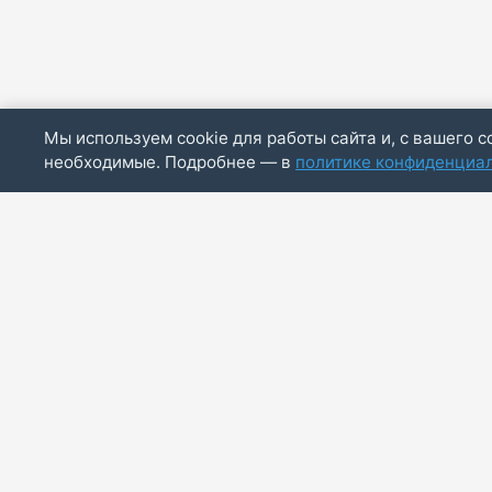
Мы используем cookie для работы сайта и, с вашего с
необходимые. Подробнее — в
политике конфиденциа
ИП Скирда М.В.
ИНН: 771887803244
ОГРНИП: 320774600014830
info@bazaotts.ru
+7 909 673-62-30