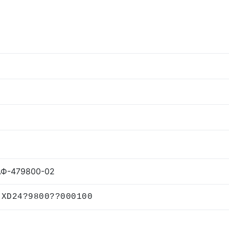
 АФ-479800-02
 XD24?9800??000100