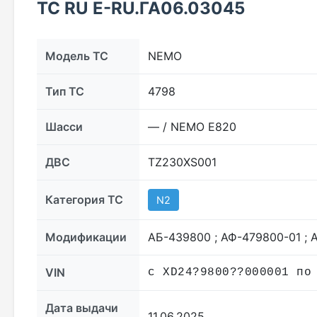
ТС RU Е-RU.ГА06.03045
Модель ТС
NEMO
Тип ТС
4798
Шасси
— / NEMO E820
ДВС
TZ230XS001
Категория ТС
N2
Модификации
АБ-439800 ; АФ-479800-01 ;
VIN
с XD24?9800??000001 по
Дата выдачи
11.06.2025