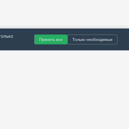
только
Принять все
Только необходимые
© 2021–2026 Все права защищены.
итика конфиденциальности
|
Публичная оферта
|
Справка
Разработка сайта — Скарабей Софт