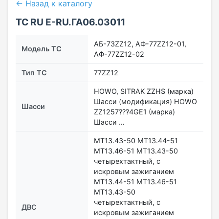
← Назад к каталогу
ТС RU Е-RU.ГА06.03011
АБ-73ZZ12, АФ-77ZZ12-01,
Модель ТС
АФ-77ZZ12-02
Тип ТС
77ZZ12
HOWO, SITRAK ZZHS (марка)
Шасси (модификация) HOWO
Шасси
ZZ1257???4GE1 (марка)
Шасси …
MT13.43-50 MT13.44-51
MT13.46-51 MT13.43-50
четырехтактный, с
искровым зажиганием
MT13.44-51 MT13.46-51
MT13.43-50
четырехтактный, с
ДВС
искровым зажиганием