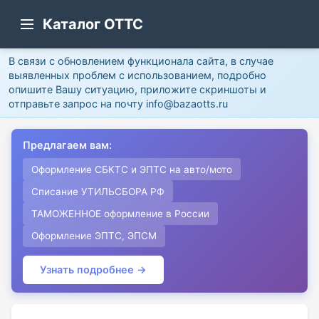
Каталог ОТТС
В связи с обновлением функционала сайта, в случае
выявленных проблем с использованием, подробно
опишите Вашу ситуацию, приложите скриншоты и
отправьте запрос на почту info@bazaotts.ru
Предлагаем вам:
Оформление СБКТС и ЭПТС на авто/мото
Списание УТИЛЬСБОРА РФ
ТАМОЖЕННОЕ оформление в России
Оформление ЭПТС, ЭПСМ
Узнать подробнее →