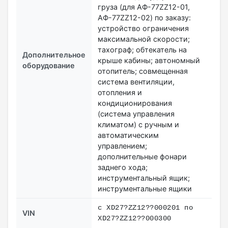
груза (для АФ-77ZZ12-01,
АФ-77ZZ12-02) по заказу:
устройство ограничения
максимальной скорости;
тахограф; обтекатель на
Дополнительное
крыше кабины; автономный
оборудование
отопитель; совмещенная
система вентиляции,
отопления и
кондиционирования
(система управления
климатом) с ручным и
автоматическим
управлением;
дополнительные фонари
заднего хода;
инструментальный ящик;
инструментальные ящики
с XD27?ZZ12??000201 по
VIN
XD27?ZZ12??000300