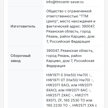
info@ttmcentr-sever.ru
Общество с ограниченной
ответственностью "ТТМ
Центр", место нахождения и
Изготовитель
фактический адрес: 390047,
Рязанская область, город
Рязань, район Карцево, дом
7, Российская Федерация
390047, Рязанская область,
Сборочный
город Рязань, район
завод
Карцево, дом 7, Российская
Федерация
HW1971 0 (Hw50/ Hw70) -,
HW1971 0T (Hw50/ Hw70) -,
HW2071 6ACL или HW2071
6XACL или HW2071 6AC -,
HW2571 2XAC -, HW2171
6XSTL ZF, 16S 2530 TO или
16S 2230 TO -, HW2571 2XA с