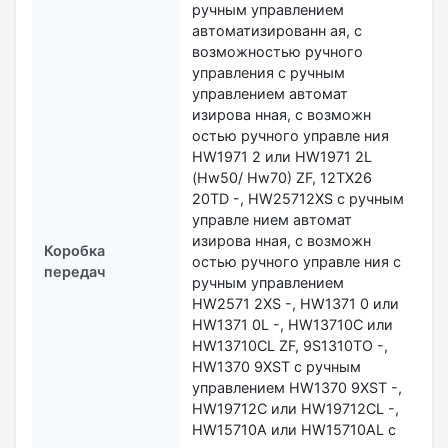
ручным управлением
автоматизированн ая, с
возможностью ручного
управления с ручным
управлением автомат
изирова нная, с возможн
остью ручного управле ния
HW1971 2 или HW1971 2L
(Hw50/ Hw70) ZF, 12TX26
20TD -, HW25712XS с ручным
управле нием автомат
изирова нная, с возможн
Коробка
остью ручного управле ния с
передач
ручным управлением
HW2571 2XS -, HW1371 0 или
HW1371 0L -, HW13710C или
HW13710CL ZF, 9S1310TO -,
HW1370 9XST с ручным
управлением HW1370 9XST -,
HW19712С или HW19712СL -,
HW15710A или HW15710AL с