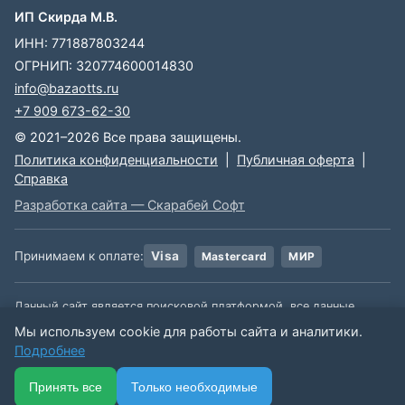
ИП Скирда М.В.
ИНН: 771887803244
ОГРНИП: 320774600014830
info@bazaotts.ru
+7 909 673-62-30
© 2021–2026 Все права защищены.
Политика конфиденциальности
|
Публичная оферта
|
Справка
Разработка сайта — Скарабей Софт
Принимаем к оплате:
Visa
Mastercard
МИР
Данный сайт является поисковой платформой, все данные,
размещенные на сайте, взяты из открытых источников. Мы не
Мы используем cookie для работы сайта и аналитики.
несем ответственности за содержимое данной информации.
Подробнее
🏠
📋
📅
🔐
⋯
Принять все
Только необходимые