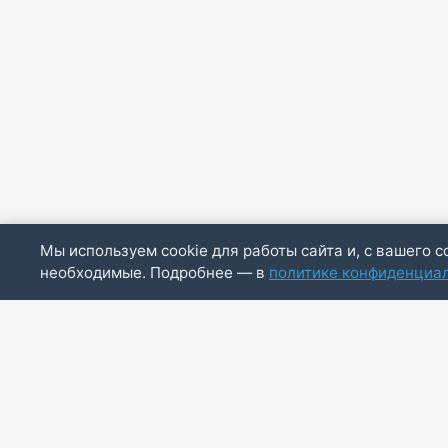
Мы используем cookie для работы сайта и, с вашего с
необходимые. Подробнее — в
политике конфиденциа
ИП Скирда М.В.
ИНН: 771887803244