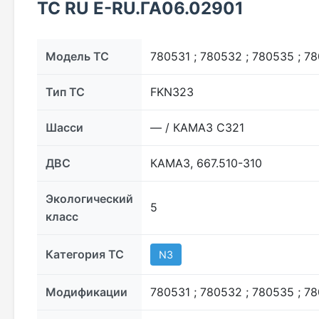
ТС RU Е-RU.ГА06.02901
Модель ТС
780531 ; 780532 ; 780535 ; 7
Тип ТС
FKN323
Шасси
— / КАМАЗ С321
ДВС
КАМАЗ, 667.510-310
Экологический
5
класс
Категория ТС
N3
Модификации
780531 ; 780532 ; 780535 ; 7