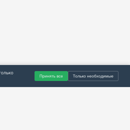
только
Принять все
Только необходимые
© 2021–2026 Все права защищены.
итика конфиденциальности
|
Публичная оферта
|
Справка