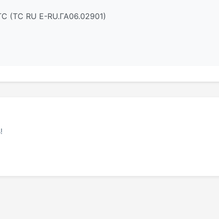
С (ТС RU Е-RU.ГА06.02901)
!