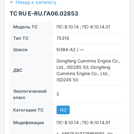
← Назад к каталогу
ТС RU Е-RU.ГА06.02853
Модель ТС
ПС-8.10.14 ; ПС-8.10.14.01
Тип ТС
75316
Шасси
N384-A2 / —
Dongfeng Cummins Engine Co.,
Ltd., ISD285 50; Dongfeng
ДВС
Cummins Engine Co., Ltd.,
ISD245 50
Экологический
5
класс
Категория ТС
N3
Модификации
ПС-8.10.14 ; ПС-8.10.14.01
с X8975310??6HF6001 по