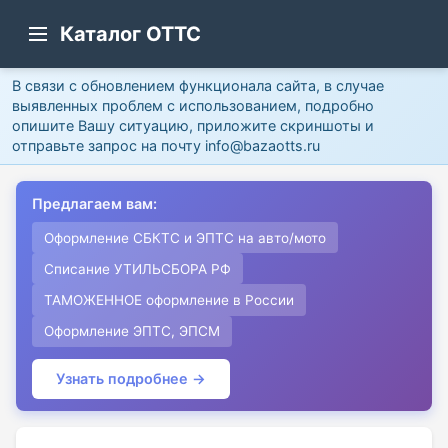
Каталог ОТТС
В связи с обновлением функционала сайта, в случае
выявленных проблем с использованием, подробно
опишите Вашу ситуацию, приложите скриншоты и
отправьте запрос на почту info@bazaotts.ru
Предлагаем вам:
Оформление СБКТС и ЭПТС на авто/мото
Списание УТИЛЬСБОРА РФ
ТАМОЖЕННОЕ оформление в России
Оформление ЭПТС, ЭПСМ
Узнать подробнее →