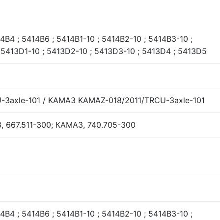
4В4 ; 5414В6 ; 5414В1-10 ; 5414В2-10 ; 5414В3-10 ;
 5413D1-10 ; 5413D2-10 ; 5413D3-10 ; 5413D4 ; 5413D5
3axle-101 / КАМАЗ KAMAZ-018/2011/TRСU-3axle-101
, 667.511-300; КАМАЗ, 740.705-300
4В4 ; 5414В6 ; 5414В1-10 ; 5414В2-10 ; 5414В3-10 ;