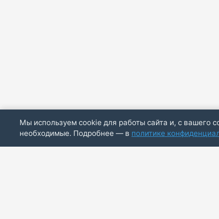
Мы используем cookie для работы сайта и, с вашего с
необходимые. Подробнее — в
политике конфиденциа
ИП Скирда М.В.
ИНН: 771887803244