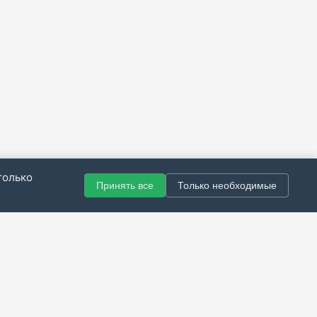
только
Принять все
Только необходимые
© 2021–2026 Все права защищены.
итика конфиденциальности
|
Публичная оферта
|
Справка