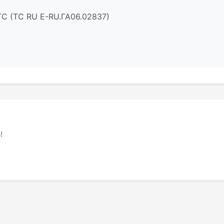
С (ТС RU Е-RU.ГА06.02837)
!