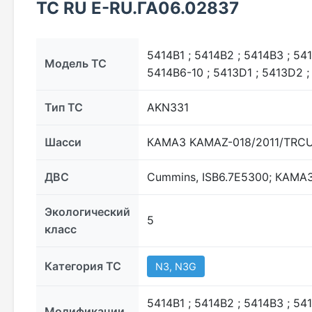
ТС RU Е-RU.ГА06.02837
5414В1 ; 5414В2 ; 5414В3 ; 541
Модель ТС
5414В6-10 ; 5413D1 ; 5413D2 ;
Тип ТС
AKN331
Шасси
КАМАЗ KAMAZ-018/2011/TRСU-
ДВС
Cummins, ISB6.7E5300; КАМАЗ
Экологический
5
класс
Категория ТС
N3, N3G
5414В1 ; 5414В2 ; 5414В3 ; 541
Модификации