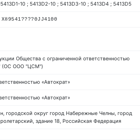
 5413D1-10 ; 5413D2-10 ; 5413D3-10 ; 5413D4 ; 5413D5
 X89541????0JJ4100
укции Общества с ограниченной ответственностью
" (ОС ООО "ЦСМ")
ветственностью «Автократ»
ветственностью «Автократ»
ан, городской округ город Набережные Челны, город
ролетарский, здание 18, Российская Федерация