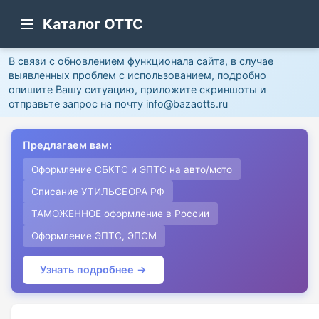
Каталог ОТТС
В связи с обновлением функционала сайта, в случае
выявленных проблем с использованием, подробно
опишите Вашу ситуацию, приложите скриншоты и
отправьте запрос на почту info@bazaotts.ru
Предлагаем вам:
Оформление СБКТС и ЭПТС на авто/мото
Списание УТИЛЬСБОРА РФ
ТАМОЖЕННОЕ оформление в России
Оформление ЭПТС, ЭПСМ
Узнать подробнее →