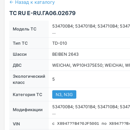
← Назад к каталогу
ТС RU Е-RU.ГА06.02679
534700B4; 534701B4; 534710B4; 5347
Модель ТС
…
Тип ТС
TD-010
Шасси
BEIBEN 2643
ДВС
WEICHAI, WP10H375E50; WEICHAI, W
Экологический
5
класс
Категория ТС
N3, N3G
534700B4; 534701B4; 534710B4; 5347
Модификации
…
VIN
с X8947??B4?0JF5001 по X8947??B