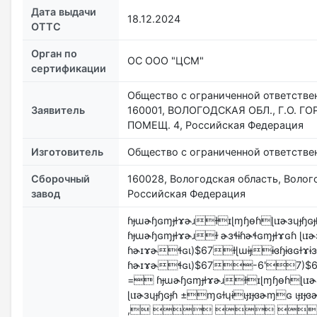
Дата выдачи
18.12.2024
ОТТС
Орган по
ОС ООО "ЦСМ"
сертификации
Общество с ограниченной ответст
Заявитель
160001, ВОЛОГОДСКАЯ ОБЛ., Г.О. ГО
ПОМЕЩ. 4, Российская Федерация
Изготовитель
Общество с ограниченной ответст
Сборочный
160028, Вологодская область, Волог
завод
Российская Федерация
ɦɟɯɚɧɢɱɟɫɤɚɹɫɪɭɱɧɵɦɭɩɪɚɜɥɟɧɢɟ
ɦɟɯɚɧɢɱɟɫɤɚɹɫ ɚɜɬɨɦɚɬɢɱɟɫɤɢɦ ɭɩɪɚɜ
ɦɚɪɤɚɬɢɩ)$67ɫɭɯɨɟɨɞɧɨɞɢɫɤɨɜɨɟ
ɦɚɪɤɚɬɢɩ)$67-6'7)
= ɦɟɯɚɧɢɱɟɫɤɚɹɫɪɭɱɧɵɦɭɩɪɚɜɥ
ɭɩɪɚɜɥɟɧɢɟɦ ±ɱɢɫɥɨɩɟɪɟɞɚɱɢ ɩ
,    