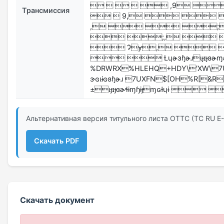
     ,9 
Трансмиссия
  9,   
,   ;
 ;,  
 Ɂɏ,  
  Ƚɥɚɜɧɚɹɩɟɪɟɞɚɱɚ
%DRWRX%HLEHQ+HDY\'XW\7
ɝɢɩɨɢɞɧɚɹ 7UXFN$[OH%R[&R
±ɩɟɪɟɞɚɬɨɱɧɨɟɱɢɫɥɨ  
Альтернативная версия титульного листа ОТТС (ТС RU Е
Скачать PDF
Скачать документ