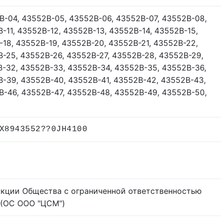
В-04, 43552В-05, 43552В-06, 43552В-07, 43552В-08,
-11, 43552В-12, 43552В-13, 43552В-14, 43552В-15,
-18, 43552В-19, 43552В-20, 43552В-21, 43552В-22,
-25, 43552В-26, 43552В-27, 43552В-28, 43552В-29,
В-32, 43552В-33, 43552В-34, 43552В-35, 43552В-36,
В-39, 43552В-40, 43552В-41, 43552В-42, 43552В-43,
В-46, 43552В-47, 43552В-48, 43552В-49, 43552В-50,
X8943552??0JH4100
укции Общества с ограниченной ответственностью
 (ОС ООО "ЦСМ")