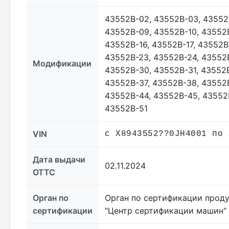
43552В-02, 43552В-03, 43552
43552В-09, 43552В-10, 43552В
43552В-16, 43552В-17, 43552В
43552В-23, 43552В-24, 43552В
Модификации
43552В-30, 43552В-31, 43552
43552В-37, 43552В-38, 43552
43552В-44, 43552В-45, 43552
43552В-51
VIN
с X8943552??0JH4001 по 
Дата выдачи
02.11.2024
ОТТС
Орган по
Орган по сертификации прод
сертификации
"Центр сертификации машин"