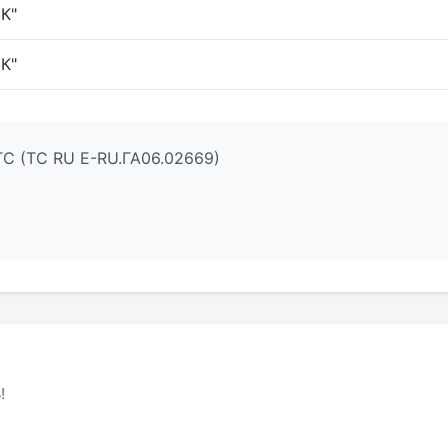
К"
К"
ТС (ТС RU Е-RU.ГА06.02669)
!