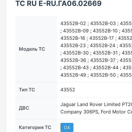
ТС RU Е-RU.ГА06.02669
43552В-02 ; 43552В-03 ; 4355
; 43552В-09 ; 43552В-10 ; 435
43552В-16 ; 43552В-17 ; 43552
43552В-23 ; 43552В-24 ; 4355
Модель ТС
; 43552В-30 ; 43552В-31 ; 435
43552В-36 ; 43552В-37 ; 4355
; 43552В-43 ; 43552В-44 ; 435
43552В-49 ; 43552В-50 ; 4355
Тип ТС
43552
Jaguar Land Rover Limited PT
ДВС
Company 306PS, Ford Motor C
Категория ТС
O4