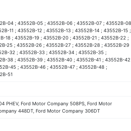
2В-04 ; 43552В-05 ; 43552В-06 ; 43552В-07 ; 43552В-0
52В-11 ; 43552В-12 ; 43552В-13 ; 43552В-14 ; 43552В-15 ;
В-18 ; 43552В-19 ; 43552В-20 ; 43552В-21 ; 43552В-22 ;
2В-25 ; 43552В-26 ; 43552В-27 ; 43552В-28 ; 43552В-29
52В-32 ; 43552В-33 ; 43552В-34 ; 43552В-35 ;
2В-38 ; 43552В-39 ; 43552В-40 ; 43552В-41 ; 43552В-42
52В-45 ; 43552В-46 ; 43552В-47 ; 43552В-48 ;
2В-51
204 PHEV, Ford Motor Company 508PS, Ford Motor
ompany 448DT, Ford Motor Company 306DT