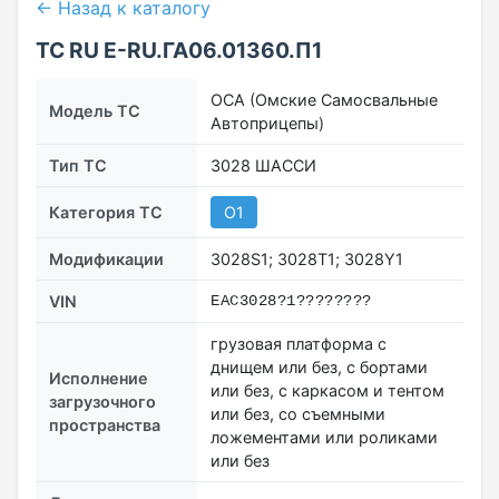
← Назад к каталогу
ТС RU Е-RU.ГА06.01360.П1
ОСА (Омские Самосвальные
Модель ТС
Автоприцепы)
Тип ТС
3028 ШАССИ
Категория ТС
O1
Модификации
3028S1; 3028T1; 3028Y1
VIN
EAC3028?1????????
грузовая платформа с
днищем или без, с бортами
Исполнение
или без, с каркасом и тентом
загрузочного
или без, со съемными
пространства
ложементами или роликами
или без