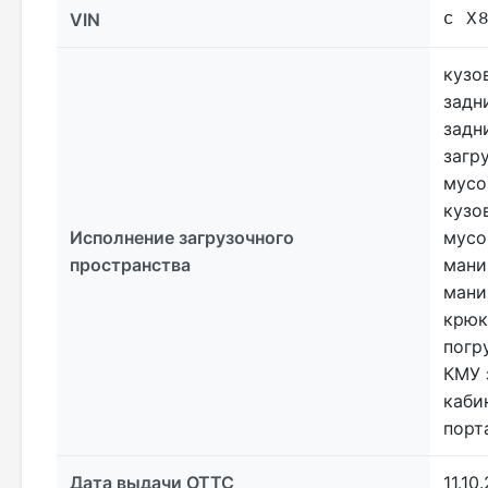
VIN
с X
кузо
задн
задн
загр
мусо
кузо
Исполнение загрузочного
мусо
пространства
мани
мани
крюк
погр
КМУ 
каби
порт
Дата выдачи ОТТС
11.10