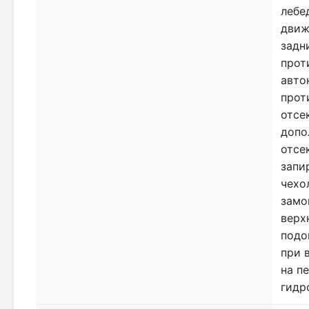
лебе
движ
задн
прот
авто
прот
отсе
допо
отсе
запи
чехо
замо
верх
подо
при 
на п
гидр