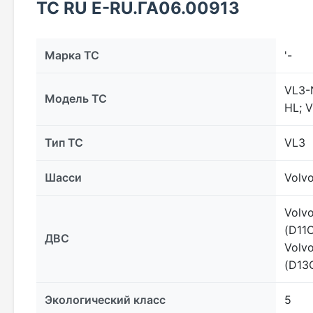
ТС RU Е-RU.ГА06.00913
Марка ТС
'-
VL3-
Модель ТС
HL; 
Тип ТС
VL3
Шасси
Volv
Volvo
(D11C
ДВС
Volv
(D13
Экологический класс
5