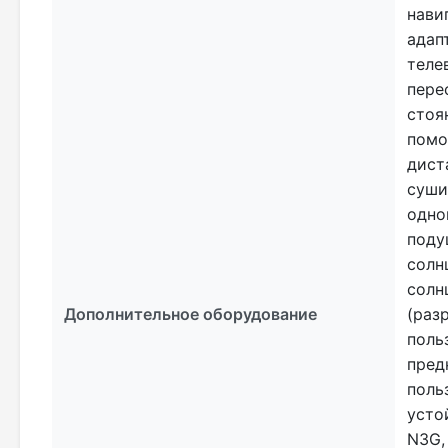
нави
адап
теле
пере
стоя
помо
дист
суши
одно
поду
солн
солн
Дополнительное оборудование
(раз
поль
пред
поль
усто
N3G,