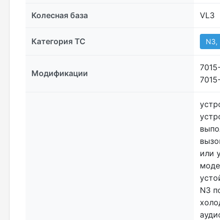
Колесная база
VL3
Категория ТС
N3,
7015
Модификации
7015
устр
устр
выпо
вызо
или 
моде
усто
N3 п
холо
ауди