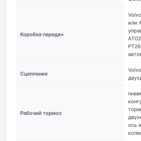
Volv
или 
упра
Коробка передач
ATO2
PT26
авто
Volv
Сцепление
двух
пнев
конт
торм
Рабочий тормоз
двух
ось 
коле