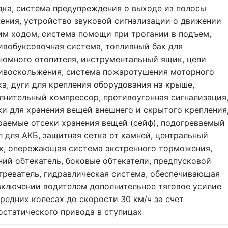
дка, система предупреждения о выходе из полосы
ения, устройство звуковой сигнализации о движении
им ходом, система помощи при трогании в подъем,
ивобуксовочная система, топливный бак для
номного отопителя, инструментальный ящик, цепи
ивоскольжения, система пожаротушения моторного
ка, дуги для крепления оборудования на крыше,
лнительный компрессор, противоугонная сигнализация
ки для хранения вещей внешнего и скрытого крепления
раемые отсеки хранения вещей (сейф), подогреваемый
л для АКБ, защитная сетка от камней, центральный
к, опережающая система экстренного торможения,
ний обтекатель, боковые обтекатели, предпусковой
греватель, гидравлическая система, обеспечивающая
включении водителем дополнительное тяговое усилие
ередних колесах до скорости 30 км/ч за счет
остатического привода в ступицах