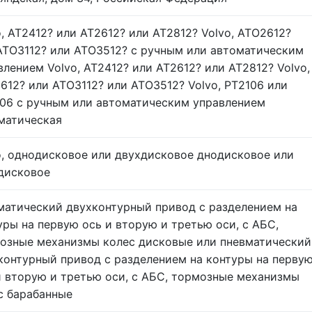
o, AT2412? или AT2612? или AT2812? Volvo, ATO2612?
ATO3112? или ATO3512? с ручным или автоматическим
влением Volvo, AT2412? или AT2612? или AT2812? Volvo,
612? или ATO3112? или ATO3512? Volvo, PT2106 или
06 с ручным или автоматическим управлением
матическая
o, однодисковое или двухдисковое днодисковое или
дисковое
матический двухконтурный привод с разделением на
уры на первую ось и вторую и третью оси, с АБС,
озные механизмы колес дисковые или пневматический
контурный привод с разделением на контуры на перву
и вторую и третью оси, с АБС, тормозные механизмы
с барабанные