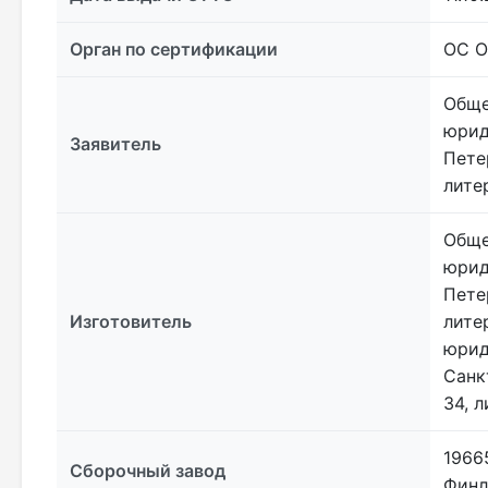
Орган по сертификации
ОС О
Обще
юрид
Заявитель
Пете
лите
Обще
юрид
Пете
Изготовитель
лите
юрид
Санк
34, 
1966
Сборочный завод
Финл