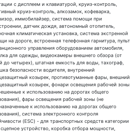
гации с дисплеем и клавиатурой, круиз-контроль,
тивный круиз-контроль, алкозамок, кофеварка,
визор, иммобилайзер, система помощи при
строении, датчик дождя, автономный отопитель,
ночная климатическая установка, система экстренной
щи на дороге, встроенная телефонная гарнитура, пульт
анционного управления оборудованием автомобиля,
лка для одежды, видеокамеры внешнего обзора (от
й до четырех), штатная емкость для воды, тахограф,
шка безопасности водителя, внутренний
цезащитный козырек, противотуманные фары, внешний
цезащитный козырек, фонари освещения рабочей зоны
решенные к использованию на дорогах общего
зования), фары освещения рабочей зоны (не
назначенные к использованию на дорогах общего
зования), система электронного контроля
йчивости (ESC) - для транспортных средств категории
 сцепное устройство, коробка отбора мощности,