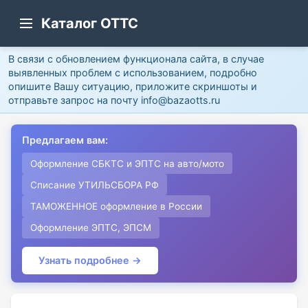
Каталог ОТТС
В связи с обновлением функционала сайта, в случае
выявленных проблем с использованием, подробно
опишите Вашу ситуацию, приложите скриншоты и
отправьте запрос на почту info@bazaotts.ru
Предлагаем вам:
Оформление СБКТС и ЭПТС на авто/мото
Списание УТИЛЬСБОРА РФ
ТАМОЖЕННОЕ оформление в России
Оформление ЭПТС, ЭПСМ
Узнать подробнее →