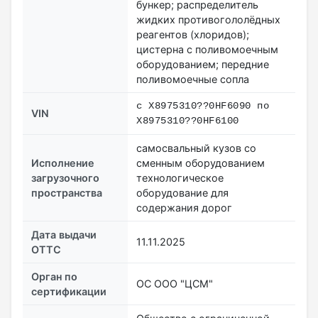
бункер; распределитель
жидких противогололёдных
реагентов (хлоридов);
цистерна с поливомоечным
оборудованием; передние
поливомоечные сопла
с X8975310??0HF6090 по
VIN
X8975310??0HF6100
самосвальный кузов со
Исполнение
сменным оборудованием
загрузочного
технологическое
пространства
оборудование для
содержания дорог
Дата выдачи
11.11.2025
ОТТС
Орган по
ОС ООО "ЦСМ"
сертификации