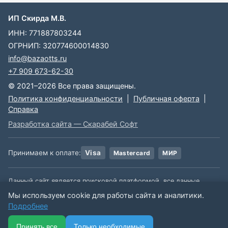
ИП Скирда М.В.
ИНН: 771887803244
ОГРНИП: 320774600014830
info@bazaotts.ru
+7 909 673-62-30
© 2021–2026 Все права защищены.
Политика конфиденциальности
|
Публичная оферта
|
Справка
Разработка сайта — Скарабей Софт
Принимаем к оплате:
Visa
Mastercard
МИР
Данный сайт является поисковой платформой, все данные,
размещенные на сайте, взяты из открытых источников. Мы не
Мы используем cookie для работы сайта и аналитики.
несем ответственности за содержимое данной информации.
Подробнее
🏠
📋
📅
🔐
⋯
Принять все
Только необходимые