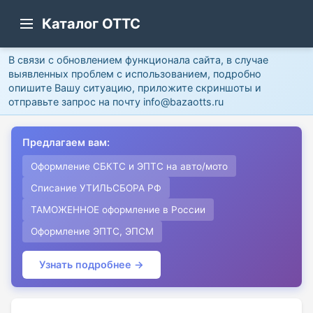
Каталог ОТТС
В связи с обновлением функционала сайта, в случае
выявленных проблем с использованием, подробно
опишите Вашу ситуацию, приложите скриншоты и
отправьте запрос на почту info@bazaotts.ru
Предлагаем вам:
Оформление СБКТС и ЭПТС на авто/мото
Списание УТИЛЬСБОРА РФ
ТАМОЖЕННОЕ оформление в России
Оформление ЭПТС, ЭПСМ
Узнать подробнее →