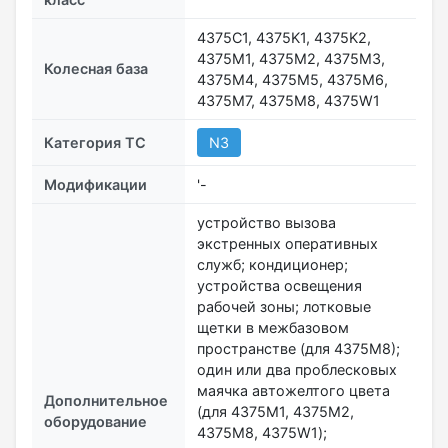
4375C1, 4375K1, 4375K2,
4375M1, 4375M2, 4375M3,
Колесная база
4375M4, 4375M5, 4375M6,
4375M7, 4375M8, 4375W1
Категория ТС
N3
Модификации
'-
устройство вызова
экстренных оперативных
служб; кондиционер;
устройства освещения
рабочей зоны; лотковые
щетки в межбазовом
пространстве (для 4375М8);
один или два проблесковых
маячка автожелтого цвета
Дополнительное
(для 4375М1, 4375М2,
оборудование
4375М8, 4375W1);