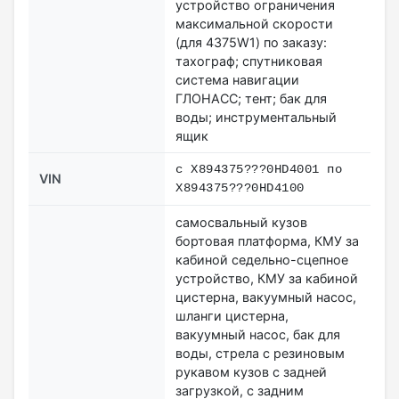
устройство ограничения
максимальной скорости
(для 4375W1) по заказу:
тахограф; спутниковая
система навигации
ГЛОНАСС; тент; бак для
воды; инструментальный
ящик
с X894375???0HD4001 по
VIN
X894375???0HD4100
самосвальный кузов
бортовая платформа, КМУ за
кабиной седельно-сцепное
устройство, КМУ за кабиной
цистерна, вакуумный насос,
шланги цистерна,
вакуумный насос, бак для
воды, стрела с резиновым
рукавом кузов с задней
загрузкой, с задним