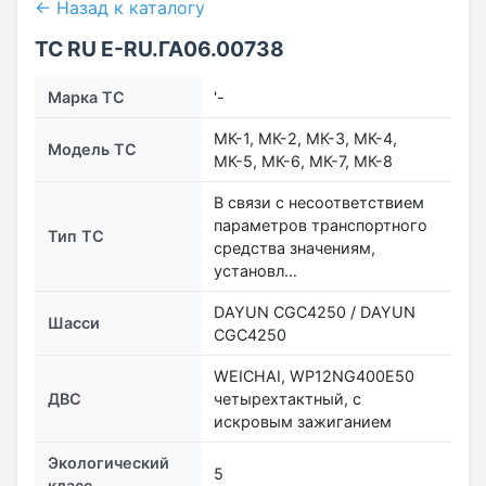
← Назад к каталогу
ТС RU Е-RU.ГА06.00738
Марка ТС
'-
МК-1, МК-2, МК-3, МК-4,
Модель ТС
МК-5, МК-6, МК-7, МК-8
В связи с несоответствием
параметров транспортного
Тип ТС
средства значениям,
установл…
DAYUN CGC4250 / DAYUN
Шасси
CGC4250
WEICHAI, WP12NG400E50
ДВС
четырехтактный, с
искровым зажиганием
Экологический
5
класс