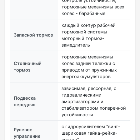
контроля устойчивости,
тормозные механизмы всех
колес - барабанные
каждый контур рабочей
тормозной системы
Запасной тормоз
моторный тормоз-
замедлитель
тормозные механизмы
Стояночный
колес задней тележки с
тормоз
приводом от пружинных
энергоаккумуляторов
зависимая, рессорная, с
гидравлическими
Подвеска
амортизаторами и
передняя
стабилизатором поперечной
устойчивости
с гидроусилителем "винт-
Рулевое
шариковая гайка-рейка-
управление
сектор"