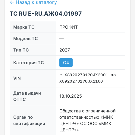
← Назад к каталогу
ТС RU Е-RU.АЖ04.01997
Марка ТС
ПРОФИТ
Модель ТС
—
Тип ТС
2027
Категория ТС
O4
с X89202701?0JX2001 по
VIN
X89202701?0JX2100
Дата выдачи
18.10.2025
ОТТС
Общества с ограниченной
Орган по
ответственностью «МИК
сертификации
ЦЕНТР+» ОС ООО «МИК
ЦЕНТР+»