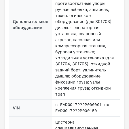
противооткатные упоры;
ручная лебедка; аппарель;
технологическое
Дополнительное
оборудование (для 301703):
оборудование
дизель-генераторная
установка, сварочный
агрегат, насосная или
компрессорная станция,
буровая установка;
холодильная установка (для
301704, 301705); откидной
задний борт; удлинитель
дышла; оборудование
фиксации груза; узлы
крепления груза; откидной
трап
с EAD3017???P000001 по
VIN
EAD3017???P000150
цистерна
специализированная