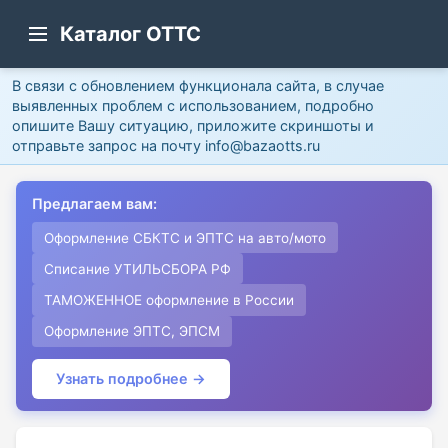
Каталог ОТТС
В связи с обновлением функционала сайта, в случае
выявленных проблем с использованием, подробно
опишите Вашу ситуацию, приложите скриншоты и
отправьте запрос на почту info@bazaotts.ru
Предлагаем вам:
Оформление СБКТС и ЭПТС на авто/мото
Списание УТИЛЬСБОРА РФ
ТАМОЖЕННОЕ оформление в России
Оформление ЭПТС, ЭПСМ
Узнать подробнее →