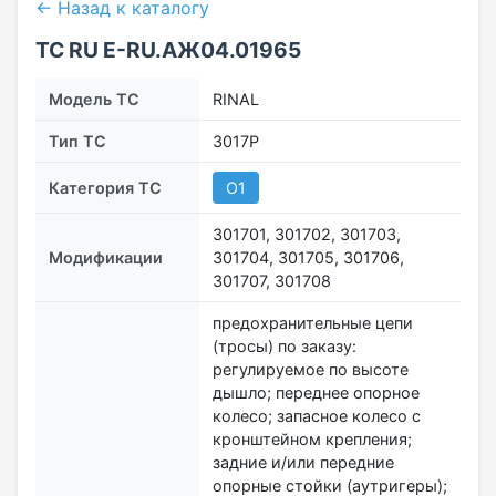
← Назад к каталогу
ТС RU Е-RU.АЖ04.01965
Модель ТС
RINAL
Тип ТС
3017P
Категория ТС
O1
301701, 301702, 301703,
Модификации
301704, 301705, 301706,
301707, 301708
предохранительные цепи
(тросы) по заказу:
регулируемое по высоте
дышло; переднее опорное
колесо; запасное колесо с
кронштейном крепления;
задние и/или передние
опорные стойки (аутригеры);