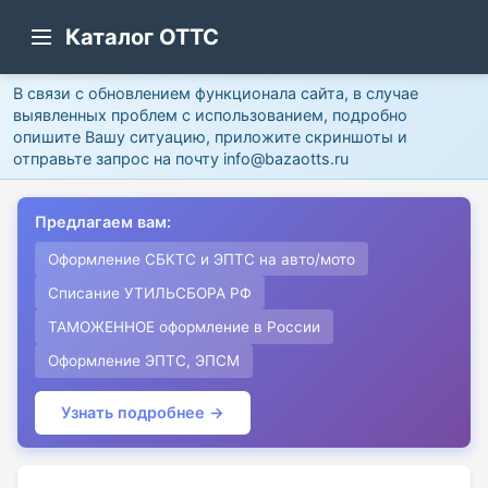
Каталог ОТТС
В связи с обновлением функционала сайта, в случае
выявленных проблем с использованием, подробно
опишите Вашу ситуацию, приложите скриншоты и
отправьте запрос на почту info@bazaotts.ru
Предлагаем вам:
Оформление СБКТС и ЭПТС на авто/мото
Списание УТИЛЬСБОРА РФ
ТАМОЖЕННОЕ оформление в России
Оформление ЭПТС, ЭПСМ
Узнать подробнее →