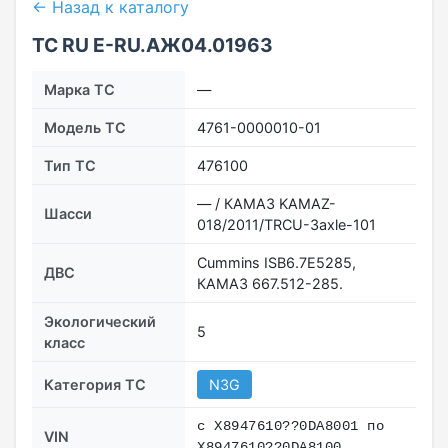
← Назад к каталогу
ТС RU Е-RU.АЖ04.01963
Марка ТС
—
Модель ТС
4761-0000010-01
Тип ТС
476100
— / КАМАЗ KAMAZ-
Шасси
018/2011/TRСU-3axle-101
Cummins ISB6.7E5285,
ДВС
КАМАЗ 667.512-285.
Экологический
5
класс
Категория ТС
N3G
с X8947610??0DA8001 по
VIN
X8947610??0DA8100