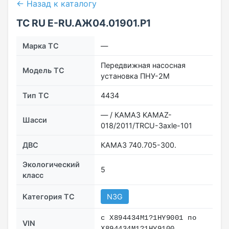
← Назад к каталогу
ТС RU Е-RU.АЖ04.01901.Р1
Марка ТС
—
Передвижная насосная
Модель ТС
установка ПНУ-2М
Тип ТС
4434
— / КАМАЗ KAMAZ-
Шасси
018/2011/TRСU-3axle-101
ДВС
КАМАЗ 740.705-300.
Экологический
5
класс
Категория ТС
N3G
с X894434M1?1HY9001 по
VIN
X894434M1?1HY9100