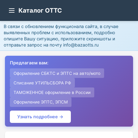
Каталог ОТТС
В связи с обновлением функционала сайта, в случае
выявленных проблем с использованием, подробно
опишите Вашу ситуацию, приложите скриншоты и
отправьте запрос на почту info@bazaotts.ru
Предлагаем вам:
Оформление СБКТС и ЭПТС на авто/мото
Списание УТИЛЬСБОРА РФ
ТАМОЖЕННОЕ оформление в России
Оформление ЭПТС, ЭПСМ
Узнать подробнее →