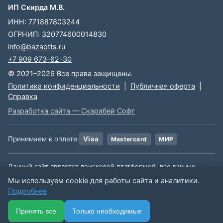
ИП Скирда М.В.
ИНН: 771887803244
ОГРНИП: 320774600014830
info@bazaotts.ru
+7 909 673-62-30
© 2021–2026 Все права защищены.
Политика конфиденциальности
|
Публичная оферта
|
Справка
Разработка сайта — Скарабей Софт
Принимаем к оплате:
Visa
Mastercard
МИР
Данный сайт является поисковой платформой, все данные,
размещенные на сайте, взяты из открытых источников. Мы не
Мы используем cookie для работы сайта и аналитики.
несем ответственности за содержимое данной информации.
Подробнее
🏠
📋
📅
🔐
⋯
Принять все
Только необходимые
Ещё