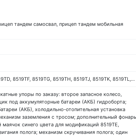
рицеп тандем самосвал, прицеп тандем мобильная
19TD, 8519TF, 8519TG, 8519TH, 8519TJ, 8519TK, 8519TL,…
катные упоры по заказу: второе запасное колесо,
ик под аккумуляторные батареи (АКБ) гидроборта;
атареи (АКБ), холодильно-отопительная установка
 механизм заземления с тросом; дополнительный фонар
й маячок синего цвета для модификаций 8519TE,
вигания полога; механизм скручивания полога; один