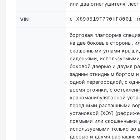
или два огнетушителя; лес
VIN
с X898519T??0HF8001 п
бортовая платформа специа
на две боковые стороны, и
скошенными углами крыши,
сиденьями, используемыми 
боковой дверью и двумя ра
задним откидным бортом и
одной перегородкой, с одн
время стоянки, с остекленн
краноманипуляторной уста
передними распашными вор
установкой (ХОУ) (рефриже
прямыми или скошенными у
используемыми только во в
дверью и двумя распашным