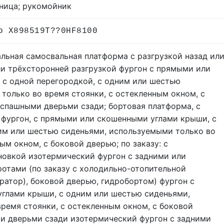
тница; рукомойник
о X898519T??0HF8100
льная самосвальная платформа с разгрузкой назад ил
ли трёхсторонней разгрузкой фургон с прямыми или
 с одной перегородкой, с одним или шестью
только во время стоянки, с остекленным окном, с
спашными дверьми сзади; бортовая платформа, с
 фургон, с прямыми или скошенными углами крыши, с
им или шестью сиденьями, используемыми только во
ым окном, с боковой дверью; по заказу: с
новкой изотермический фургон с задними или
отами (по заказу с холодильно-отопительной
ратор), боковой дверью, гидробортом) фургон с
глами крыши, с одним или шестью сиденьями,
ремя стоянки, с остекленным окном, с боковой
и дверьми сзади изотермический фургон с задними