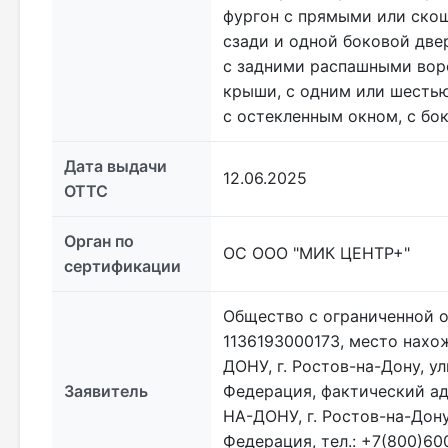
фургон с прямыми или ско
сзади и одной боковой две
с задними распашными вор
крыши, с одним или шестью
с остекленным окном, с б
Дата выдачи
12.06.2025
ОТТС
Орган по
ОС ООО "МИК ЦЕНТР+"
сертификации
Общество с ограниченной о
1136193000173, место нахо
ДОНУ, г. Ростов-на-Дону, у
Заявитель
Федерация, фактический ад
НА-ДОНУ, г. Ростов-на-Дону
Федерация, тел.: +7(800)600