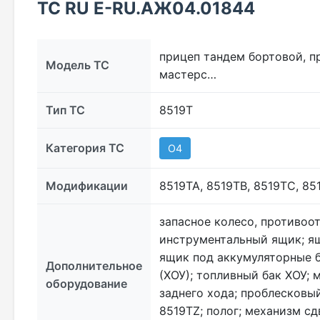
ТС RU Е-RU.АЖ04.01844
прицеп тандем бортовой, п
Модель ТС
мастерс…
Тип ТС
8519Т
Категория ТС
O4
Модификации
8519TA, 8519TB, 8519TC, 85
запасное колесо, противоот
инструментальный ящик; ящ
ящик под аккумуляторные б
Дополнительное
(ХОУ); топливный бак ХОУ;
оборудование
заднего хода; проблесковы
8519TZ; полог; механизм сд