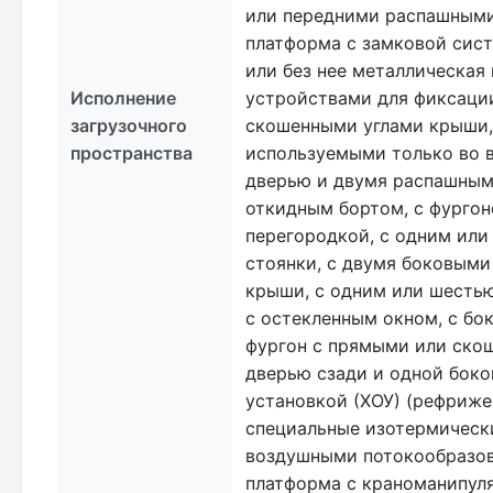
или передними распашными 
платформа с замковой сист
или без нее металлическая
Исполнение
устройствами для фиксаци
загрузочного
скошенными углами крыши, 
пространства
используемыми только во в
дверью и двумя распашными
откидным бортом, с фургон
перегородкой, с одним или
стоянки, с двумя боковым
крыши, с одним или шестью
с остекленным окном, с б
фургон с прямыми или скош
дверью сзади и одной боко
установкой (ХОУ) (рефриже
специальные изотермическ
воздушными потокообразов
платформа с краноманипуля