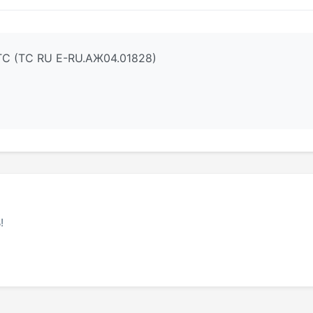
ТС (ТС RU Е-RU.АЖ04.01828)
!