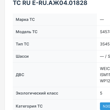
ТС RU Е-RU.АЖ04.01828
Марка ТС
—
Модель ТС
S457
Тип ТС
3S45
Шасси
— / 
WEIC
ДВС
ISM1
WP12
Экологический класс
5
Категория ТС
N3