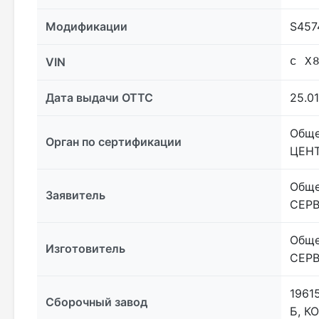
Модификации
S457
VIN
с X
Дата выдачи ОТТС
25.0
Обще
Орган по сертификации
ЦЕНТ
Обще
Заявитель
СЕРВ
Обще
Изготовитель
СЕРВ
1961
Сборочный завод
Б, К