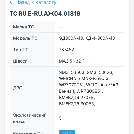
← Назад к каталогу
ТС RU Е-RU.АЖ04.01818
Марка ТС
—
Модель ТС
ЭД300АМ3, КДМ-300АМ3
Тип ТС
787452
Шасси
МАЗ 5N32 / —
ЯМЗ, 53603, ЯМЗ, 53623,
WEICHAI / MAЗ-Вейчай,
WP7.270E51, WEICHAI / МАЗ-
ДВС
Вейчай, WP7.300E51,
БМВК7Д6.270Е5,
БМВК7Д6.300Е5,
Экологический
5
класс
Категория ТС
N3G