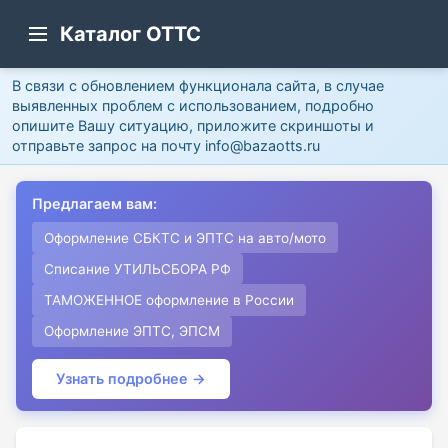
Каталог ОТТС
В связи с обновлением функционала сайта, в случае
выявленных проблем с использованием, подробно
опишите Вашу ситуацию, приложите скриншоты и
отправьте запрос на почту info@bazaotts.ru
Предлагаем вам:
Оформление СБКТС и ЭПТС на авто/мото
Списание УТИЛЬСБОРА РФ
ТАМОЖЕННОЕ оформление в России
Оформление ЭПТС, ЭПСМ
Узнать подробнее →