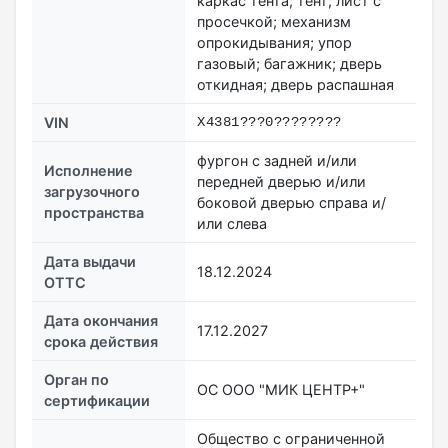
каркас тента; тент; лист с
просечкой; механизм
опрокидывания; упор
газовый; багажник; дверь
откидная; дверь распашная
VIN
X4381???0????????
фургон с задней и/или
Исполнение
передней дверью и/или
загрузочного
боковой дверью справа и/
пространства
или слева
Дата выдачи
18.12.2024
ОТТС
Дата окончания
17.12.2027
срока действия
Орган по
ОС ООО "МИК ЦЕНТР+"
сертификации
Общество с ограниченной