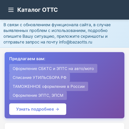
Каталог ОТТС
В связи с обновлением функционала сайта, в случае
выявленных проблем с использованием, подробно
опишите Вашу ситуацию, приложите скриншоты и
отправьте запрос на почту info@bazaotts.ru
Предлагаем вам:
Оформление СБКТС и ЭПТС на авто/мото
Списание УТИЛЬСБОРА РФ
ТАМОЖЕННОЕ оформление в России
Оформление ЭПТС, ЭПСМ
Узнать подробнее →