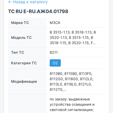
← Назад к каталогу
ТС RU Е-RU.АЖ04.01798
Марка ТС
МЗСА
B 3515-1.13, B 3518-1.13, B
Модель ТС
3520-1.13, B 3515-1.15, B
3518-1.15, B 3520-1.15, F…
Тип ТС
8211
Категория ТС
O2
8113B0, 8115B0, 8113F0,
8112G0, 8118G0, 8112L0,
Модификации
8113L0, 8118L0, 8121L0,
8112T0,…
по заказу: выдвижные
устройства освещения и
световой сигнализации;