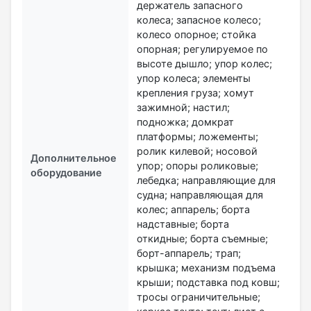
держатель запасного
колеса; запасное колесо;
колесо опорное; стойка
опорная; регулируемое по
высоте дышло; упор колес;
упор колеса; элементы
крепления груза; хомут
зажимной; настил;
подножка; домкрат
платформы; ложементы;
ролик килевой; носовой
Дополнительное
упор; опоры роликовые;
оборудование
лебедка; направляющие для
судна; направляющая для
колес; аппарель; борта
надставные; борта
откидные; борта съемные;
борт-аппарель; трап;
крышка; механизм подъема
крыши; подставка под ковш;
тросы ограничительные;