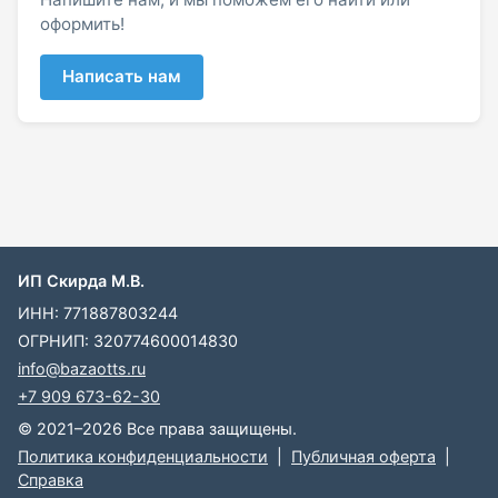
оформить!
Написать нам
ИП Скирда М.В.
ИНН: 771887803244
ОГРНИП: 320774600014830
info@bazaotts.ru
+7 909 673-62-30
© 2021–2026 Все права защищены.
Политика конфиденциальности
|
Публичная оферта
|
Справка