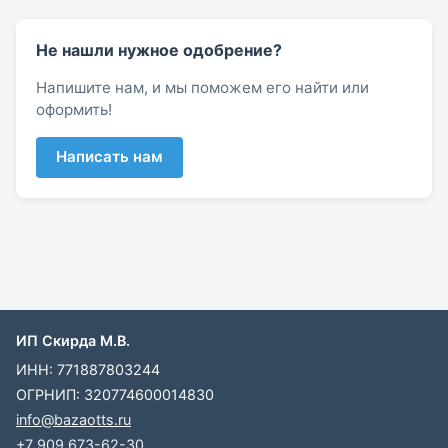
Не нашли нужное одобрение?
Напишите нам, и мы поможем его найти или
оформить!
Написать нам
ИП Скирда М.В.
ИНН: 771887803244
ОГРНИП: 320774600014830
info@bazaotts.ru
+7 909 673-62-30