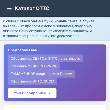
Каталог ОТТС
В связи с обновлением функционала сайта, в случае
выявленных проблем с использованием, подробно
опишите Вашу ситуацию, приложите скриншоты и
отправьте запрос на почту info@bazaotts.ru
Предлагаем вам:
Оформление СБКТС и ЭПТС на авто/мото
Списание УТИЛЬСБОРА РФ
ТАМОЖЕННОЕ оформление в России
Оформление ЭПТС, ЭПСМ
Узнать подробнее →