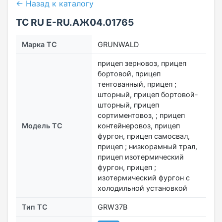
← Назад к каталогу
ТС RU Е-RU.АЖ04.01765
Марка ТС
GRUNWALD
прицеп зерновоз, прицеп
бортовой, прицеп
тентованный, прицеп ;
шторный, прицеп бортовой-
шторный, прицеп
сортиментовоз, ; прицеп
Модель ТС
контейнеровоз, прицеп
фургон, прицеп самосвал,
прицеп ; низкорамный трал,
прицеп изотермический
фургон, прицеп ;
изотермический фургон с
холодильной установкой
Тип ТС
GRW37B