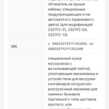
обтекатель на крыше
кабины; специальные
предупреждающие огни
автожелтого (оранжевого
цвета) (для модификаций
2327F2-01, 2327F2-04,
2327F2-13)
с X892327F2??JS1001 по
VIN
X892327F2??JS1100
специальный кузов
мусоровоза с
выталкивающей плитой,
уплотняющим механизмом и
устройством для выгрузки
контейнеров погрузочно-
разгрузочный механизм для
сменных бункеров
портального типа цистерна
круглого, или