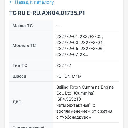
← Назад к каталогу
ТС RU Е-RU.АЖ04.01735.Р1
Марка ТС
—
2327F2-01, 2327F2-02,
2327F2-03, 2327F2-04,
Модель ТС
2327F2-05, 2327F2-06,
2327F2-07, 23…
Тип ТС
2327F2
Шасси
FOTON M4M
Beijing Foton Cummins Engine
Co., Ltd. (Cummins),
ISF4.5S5210
ДВС
четырехтактный, с
воспламенением от сжатия,
с турбонаддувом
Экологический