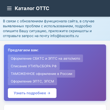
Каталог ОТТС
В связи с обновлением функционала сайта, в случае
выявленных проблем с использованием, подробно
опишите Вашу ситуацию, приложите скриншоты и
отправьте запрос на почту info@bazaotts.ru
Предлагаем вам:
Оформление СБКТС и ЭПТС на авто/мото
Списание УТИЛЬСБОРА РФ
ТАМОЖЕННОЕ оформление в России
Оформление ЭПТС, ЭПСМ
Узнать подробнее →